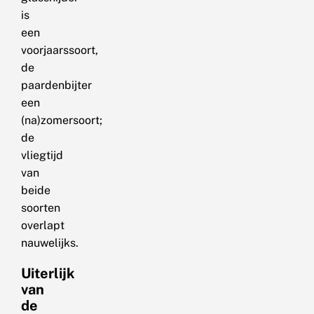
is
een
voorjaarssoort,
de
paardenbijter
een
(na)zomersoort;
de
vliegtijd
van
beide
soorten
overlapt
nauwelijks.
Uiterlijk
van
de