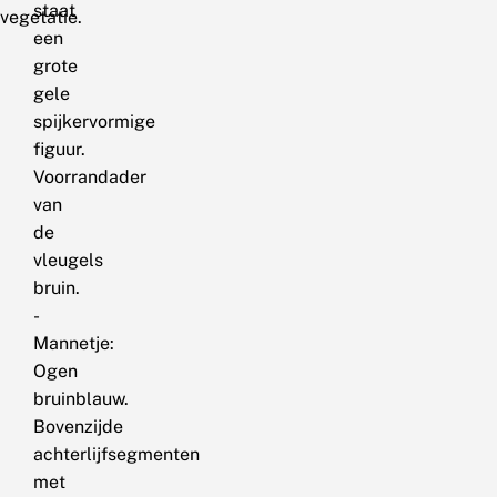
staat
vegetatie.
een
grote
gele
spijkervormige
figuur.
Voorrandader
van
de
vleugels
bruin.
-
Mannetje:
Ogen
bruinblauw.
Bovenzijde
achterlijfsegmenten
met