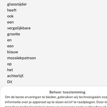
glassnijder
heeft
ook
een
vergelijkbare
grootte
en
een
blauw
mozaïekpatroon
op
het
achterlijf.
Dit
patroon
Beheer toestemming
is
Om de beste ervaringen te bieden, gebruiken wij technologieën zo
welbeschouwd
informatie over je apparaat op te slaan en/of te raadplegen. Door 
echter