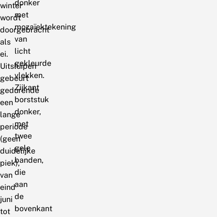
donker
winter
met
wordt
mozaïektekening
doorgebracht
van
als
licht
ei.
gekleurde
Uitsluipen
vlekken.
gebeurt
Zijkant
gedurende
borststuk
een
donker,
lange
met
periode
twee
(geen
gele
duidelijke
banden,
piek),
die
van
aan
eind
de
juni
bovenkant
tot