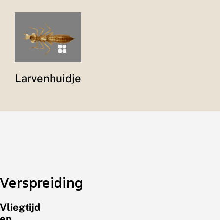
Larvenhuidje
Verspreiding
Vliegtijd
en