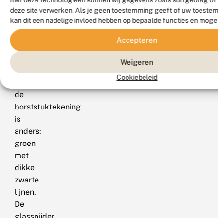
met deze technologieën kunnen wij gegevens zoals surfgedrag of 
anders.
deze site verwerken. Als je geen toestemming geeft of uw toestem
kan dit een nadelige invloed hebben op bepaalde functies en moge
De
gele
Accepteren
spijker
ontbreekt
Weigeren
en
Cookiebeleid
ook
de
borststuktekening
is
anders:
groen
met
dikke
zwarte
lijnen.
De
glassnijder