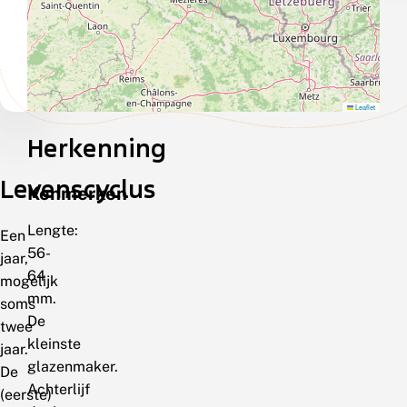
Leaflet
Herkenning
Levenscyclus
Kenmerken
Lengte:
Een
56-
jaar,
64
mogelijk
mm.
soms
De
twee
kleinste
jaar.
glazenmaker.
De
Achterlijf
(eerste)