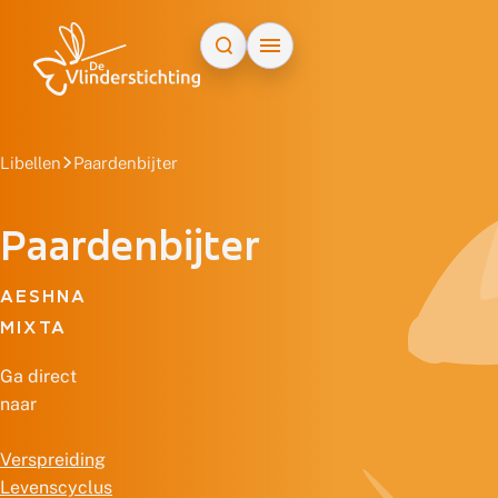
Doorgaan naar inhoud
Libellen
Paardenbijter
Paardenbijter
AESHNA
MIXTA
Ga direct
naar
Verspreiding
Levenscyclus