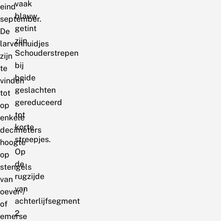
vaak
eind
blauw
september.
getint
De
zijn.
larvenhuidjes
Schouderstrepen
zijn
bij
te
beide
vinden
geslachten
tot
gereduceerd
op
tot
enkele
korte
decimeters
streepjes.
hoogte
Op
op
de
stengels
rugzijde
van
van
oever-/
achterlijfsegment
of
2
emerse