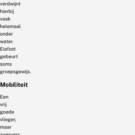
verdwijnt
hierbij
vaak
helemaal
onder
water.
Eiafzet
gebeurt
soms
groepsgewijs.
Mobiliteit
Een
vrij
goede
vlieger,
maar
zwervers