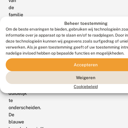
van
de
familie
van
Beheer toestemming
de
Om de beste ervaringen te bieden, gebruiken wij technologieën zo
informatie over je apparaat op te slaan en/of te raadplegen. Door 
waterjuffers
deze technologieën kunnen wij gegevens zoals surfgedrag of uniek
hebben
verwerken. Als je geen toestemming geeft of uw toestemming intre
een
nadelige invloed hebben op bepaalde functies en mogelijkheden.
afgeronde
occiput
Accepteren
en
Weigeren
zijn
dus
Cookiebeleid
duidelijk
te
onderscheiden.
De
blauwe