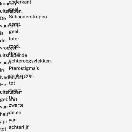
onderkant
kunnen
geel.
uitsluipen.
Schouderstrepen
De
eerst
vuurjuffer
geel,
is
later
de
rood.
vroegst
Geen
uitsluipende
achteroogsvlekken.
soort
Pterostigma’s
in
donkergrijs
Nederland.
tot
Het
zwart.
uitsluipen
De
gebeurt
zwarte
van
delen
half
van
april
achterlijf
tot