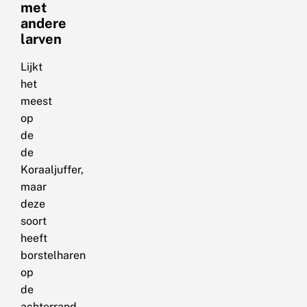
met
andere
larven
Lijkt
het
meest
op
de
de
Koraaljuffer,
maar
deze
soort
heeft
borstelharen
op
de
achterrand