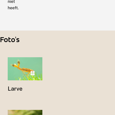
niet
heeft.
Foto's
Larve