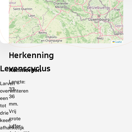
Leaflet
Herkenning
Levenscyclus
Kenmerken
Lengte:
Larven
33-
overwinteren
36
een
mm.
tot
Vrij
drie
grote
keer,
juffer.
afhankelijk