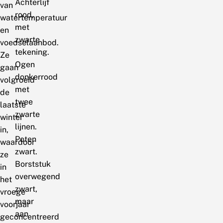
Achterlijf
van
rood,
watertemperatuur
met
en
zwarte
voedselaanbod.
tekening.
Ze
Ogen
gaan
donkerrood
volgroeid
met
de
twee
laatste
zwarte
winter
lijnen.
in,
Poten
waardoor
zwart.
ze
Borststuk
in
overwegend
het
zwart,
vroege
maar
voorjaar
aan
geconcentreerd