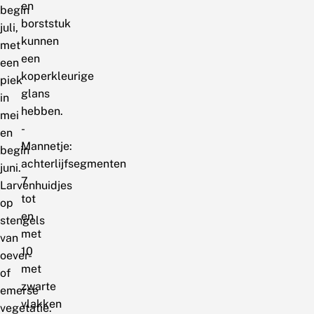
en
begin
borststuk
juli,
kunnen
met
een
een
koperkleurige
piek
glans
in
hebben.
mei
-
en
Mannetje:
begin
achterlijfsegmenten
juni.
7
Larvenhuidjes
tot
op
en
stengels
met
van
10
oever-
met
of
zwarte
emerse
vlakken
vegetatie.