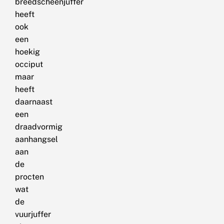
breedscheenjuffer
heeft
ook
een
hoekig
occiput
maar
heeft
daarnaast
een
draadvormig
aanhangsel
aan
de
procten
wat
de
vuurjuffer