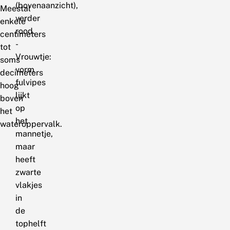
(bovenaanzicht),
Meestal
verder
enkele
rood.
centimeters
-
tot
Vrouwtje:
soms
vorm
decimeters
fulvipes
hoog
lijkt
boven
op
het
het
wateroppervalk.
mannetje,
maar
heeft
zwarte
vlakjes
in
de
tophelft