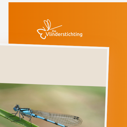
Doorgaan naar inhoud
Libellen
Watersnuffel
Gevoelig
Watersnuffel
ENALLAGMA
CYATHIGERUM
Ga direct naar