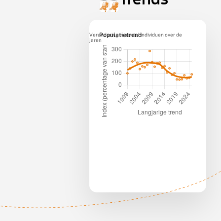
Verandering in aantal individuen over de
Populatietrend
jaren