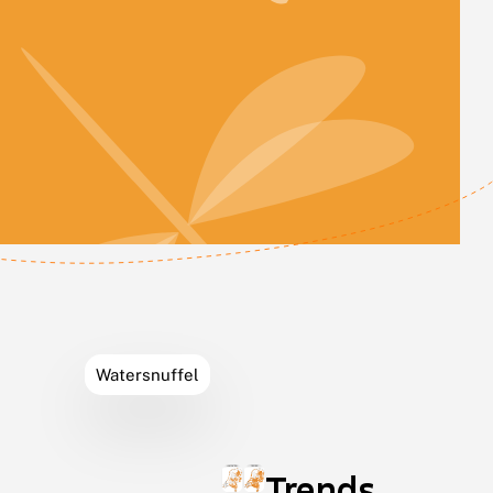
Leaflet
Leaflet
|
©
OpenStreetMap
contributors
Watersnuffel
Trends