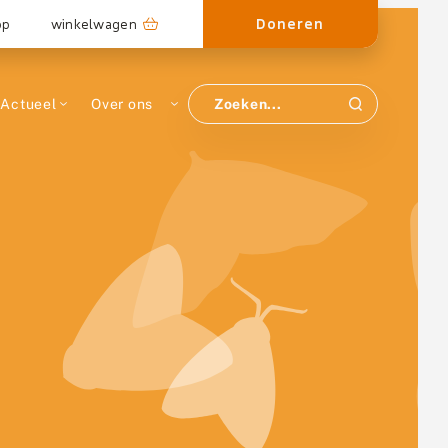
Doneren
op
winkelwagen
Actueel
Over ons