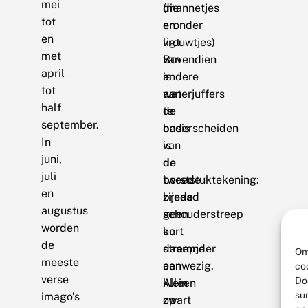
mei
die
(mannetjes
tot
eronder
en
en
ligt.
vrouwtjes)
met
Bovendien
van
april
is
andere
tot
aan
waterjuffers
half
de
te
september.
basis
onderscheiden
In
van
is
juni,
de
de
juli
tweede
borststuktekening:
en
zijnaad
brede
augustus
geen
schouderstreep
worden
kort
en
de
streepje
daaronder
Om
meeste
aanwezig.
een
co
verse
Do
Alleen
klein
su
imago’s
op
zwart