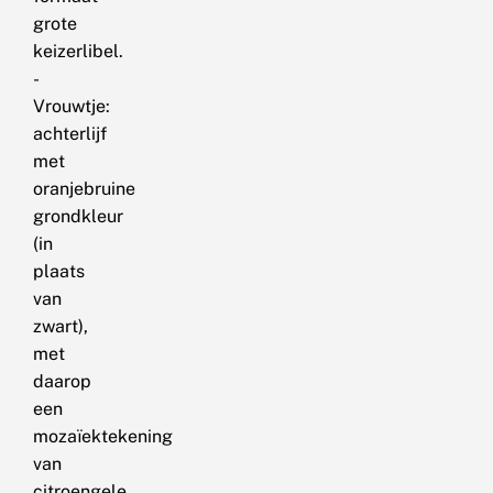
grote
keizerlibel.
-
Vrouwtje:
achterlijf
met
oranjebruine
grondkleur
(in
plaats
van
zwart),
met
daarop
een
mozaïektekening
van
citroengele