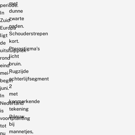
met
periode.
dunne
In
zwarte
Zuid-
naden.
Europa
Schouderstrepen
ligt
kort.
de
Pterostigma’s
uitsluippiek
licht
rond
bruin.
eind
Rugzijde
mei-
achterlijfsegment
begin
2
juni.
met
In
kenmerkende
Nederland
tekening
is
(blauw
voortplanting
bij
tot
mannetjes,
nu