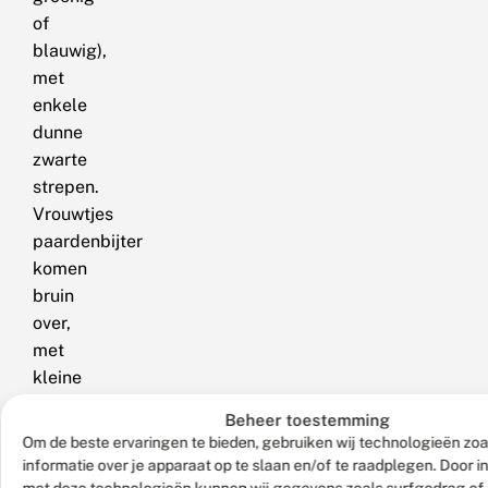
of
blauwig),
met
enkele
dunne
zwarte
strepen.
Vrouwtjes
paardenbijter
komen
bruin
over,
met
kleine
vlekjes
Beheer toestemming
op
Om de beste ervaringen te bieden, gebruiken wij technologieën zo
het
informatie over je apparaat op te slaan en/of te raadplegen. Door 
achterlijf.