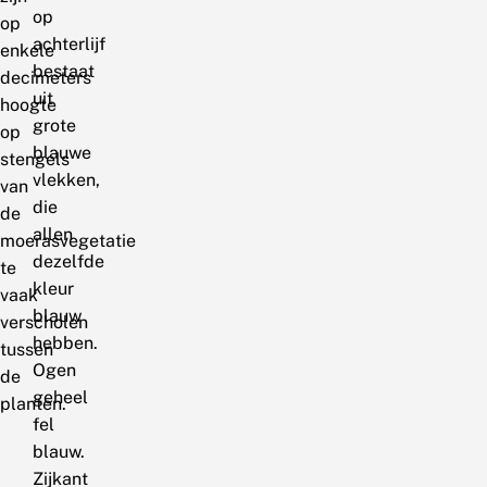
op
op
achterlijf
enkele
bestaat
decimeters
uit
hoogte
grote
op
blauwe
stengels
vlekken,
van
die
de
allen
moerasvegetatie
dezelfde
te
kleur
vaak
blauw
verscholen
hebben.
tussen
Ogen
de
geheel
planten.
fel
blauw.
Zijkant