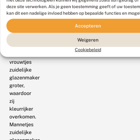
met deze technologieën kunnen wij gegevens zoals surfgedrag of 
deze site verwerken. Als je geen toestemming geeft of uw toestem
De
kan dit een nadelige invloed hebben op bepaalde functies en moge
gele
of
Accepteren
groene
vlekken
Weigeren
zijn
Cookiebeleid
bij
vrouwtjes
zuidelijke
glazenmaker
groter,
waardoor
zij
kleurrijker
overkomen.
Mannetjes
zuidelijke