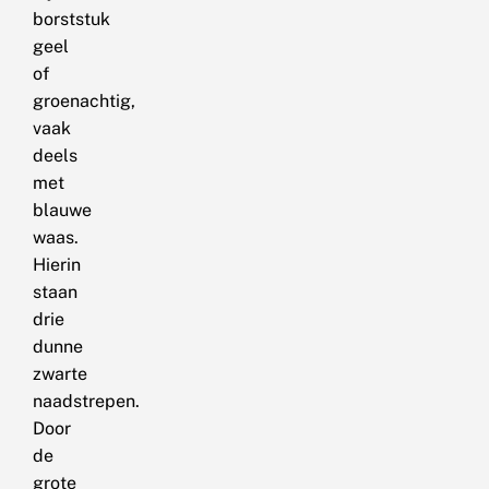
borststuk
geel
of
groenachtig,
vaak
deels
met
blauwe
waas.
Hierin
staan
drie
dunne
zwarte
naadstrepen.
Door
de
grote