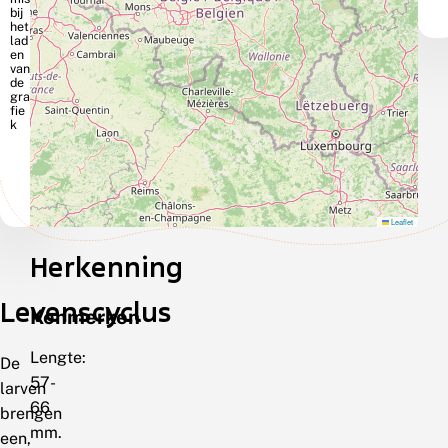
Leaflet
Herkenning
Levenscyclus
Kenmerken
Lengte:
De
57-
larven
66
brengen
mm.
een,