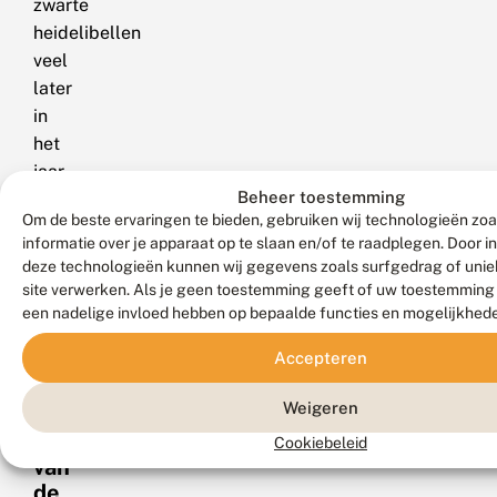
zwarte
heidelibellen
veel
later
in
het
jaar,
Beheer toestemming
waardoor
Om de beste ervaringen te bieden, gebruiken wij technologieën zo
de
informatie over je apparaat op te slaan en/of te raadplegen. Door 
vliegtijd
deze technologieën kunnen wij gegevens zoals surfgedrag of uniek
van
site verwerken. Als je geen toestemming geeft of uw toestemming i
beide
een nadelige invloed hebben op bepaalde functies en mogelijkhed
soorten
Accepteren
nauwelijks
overlapt.
Weigeren
Uiterlijk
Cookiebeleid
van
de