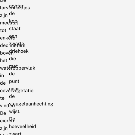
De
achter
larvenhuidjes
de
zijn
kop
meestal
staat
tot
een
enkele
zwarte
decimeters
driehoek
boven
die
het
met
wateroppervlak
de
in
punt
de
naar
oevervegetatie
de
te
vleugelaanhechting
vinden.
wijst.
De
De
eieren
hoeveelheid
zijn
zwart