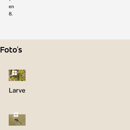
en
8.
Foto's
Larve