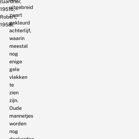
(Gardner,
uitgebreid
1951b;
zwart
Robert,
gekleurd
1958).
achterlijf,
waarin
meestal
nog
enige
gele
vlekken
te
zien
zijn.
Oude
mannetjes
worden
nog