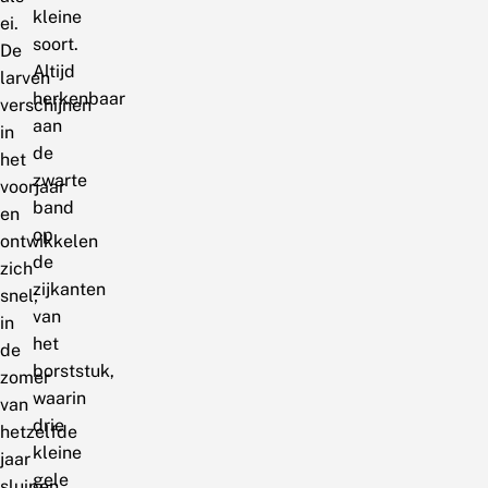
kleine
ei.
soort.
De
Altijd
larven
herkenbaar
verschijnen
aan
in
de
het
zwarte
voorjaar
band
en
op
ontwikkelen
de
zich
zijkanten
snel;
van
in
het
de
borststuk,
zomer
waarin
van
drie
hetzelfde
kleine
jaar
gele
sluipen