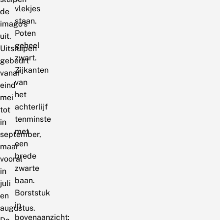
vlekjes
de
staan.
imago’s
Poten
uit.
geheel
Uitsluipen
zwart.
gebeurt
Zijkanten
vanaf
van
eind
het
mei
achterlijf
tot
tenminste
in
met
september,
een
maar
brede
vooral
zwarte
in
baan.
juli
Borststuk
en
in
augustus.
bovenaanzicht: