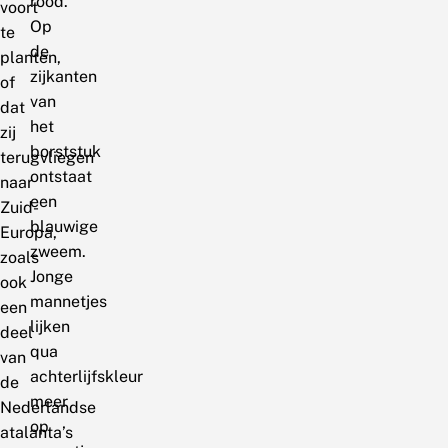
rood.
voort
Op
te
de
planten,
zijkanten
of
van
dat
het
zij
borststuk
terugvliegen
ontstaat
naar
een
Zuid-
blauwige
Europa,
zweem.
zoals
Jonge
ook
mannetjes
een
lijken
deel
qua
van
achterlijfskleur
de
meer
Nederlandse
op
atalanta’s