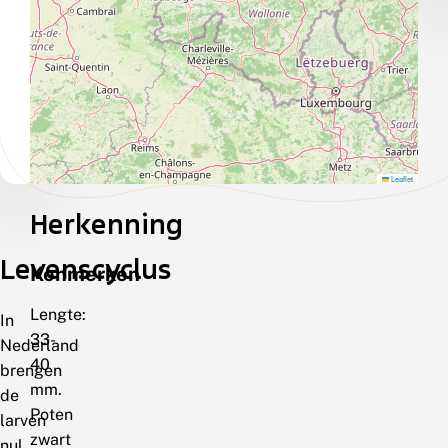
Leaflet
Herkenning
Levenscyclus
Kenmerken
Lengte:
In
33-
Nederland
40
brengen
mm.
de
Poten
larven
zwart
nul