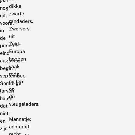
jaar
dikke
nog
zwarte
uit,
randaders.
vooral
Zwervers
in
uit
de
Zuid-
periode
Europa
eind
hebben
augustus-
vaak
begin
rode
september.
mijten
Sommige
op
larven
de
halen
vleugeladers.
dat
-
niet
Mannetje:
en
achterlijf
zijn
recht,