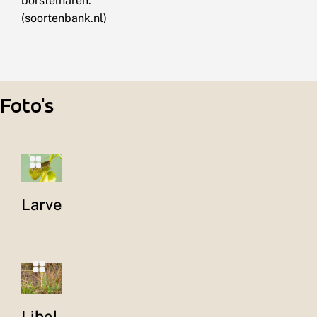
borstelharen.
(soortenbank.nl)
Foto's
Larve
Libel