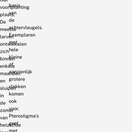
basis
voortplanting
van
plaats.
de
De
achtervleugels.
meeste
Exemplaren
larven
met
ontwikkelen
hele
zich
kleine
binnen
of
enkele
aanzienlijk
maanden
grotere
en
vlekken
sluipen
komen
in
ook
de
voor.
zomer
Pterostigma’s
van
geel
hetzelfde
met