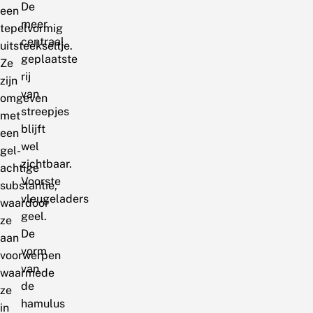
De
een
meer
tepelvormig
centraal
uitsteekseltje.
geplaatste
Ze
rij
zijn
van
omgeven
streepjes
met
blijft
een
wel
gel-
zichtbaar.
achtige
Voorste
substantie,
vleugeladers
waardoor
geel.
ze
De
aan
vorm
voorwerpen
van
waarmede
de
ze
hamulus
in