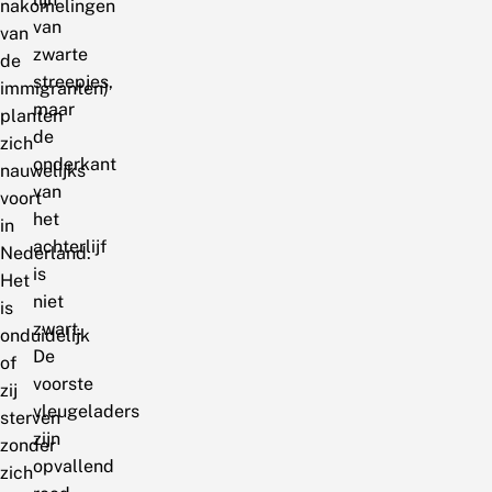
nakomelingen
van
van
zwarte
de
streepjes,
immigranten)
maar
planten
de
zich
onderkant
nauwelijks
van
voort
het
in
achterlijf
Nederland.
is
Het
niet
is
zwart.
onduidelijk
De
of
voorste
zij
vleugeladers
sterven
zijn
zonder
opvallend
zich