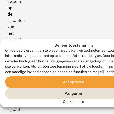
zweem
op
de
zijkanten
van
het
borststuk.
Beheer toestemming
Vrouwtjes
Om de beste ervaringen te bieden, gebruiken wij technologieën zo
geelvlekheidelibel
informatie over je apparaat op te slaan en/of te raadplegen. Door 
hebben
deze technologieën kunnen wij gegevens zoals surfgedrag of uniek
een
site verwerken. Als je geen toestemming geeft of uw toestemming i
vergelijkbaar
een nadelige invloed hebben op bepaalde functies en mogelijkhed
patroon
Accepteren
van
strepen
Weigeren
op
Cookiebeleid
de
zijkant