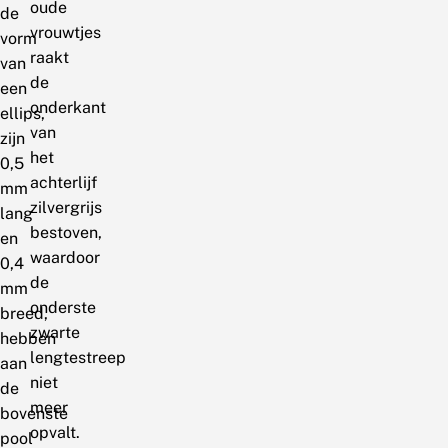
oude
de
vrouwtjes
vorm
raakt
van
de
een
onderkant
ellips,
van
zijn
het
0,5
achterlijf
mm
zilvergrijs
lang
bestoven,
en
waardoor
0,4
de
mm
onderste
breed,
zwarte
hebben
lengtestreep
aan
niet
de
meer
bovenste
opvalt.
pool