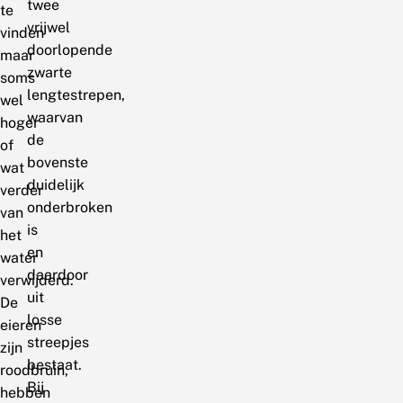
twee
te
vrijwel
vinden
doorlopende
maar
zwarte
soms
lengtestrepen,
wel
waarvan
hoger
de
of
bovenste
wat
duidelijk
verder
onderbroken
van
is
het
en
water
daardoor
verwijderd.
uit
De
losse
eieren
streepjes
zijn
bestaat.
roodbruin,
Bij
hebben