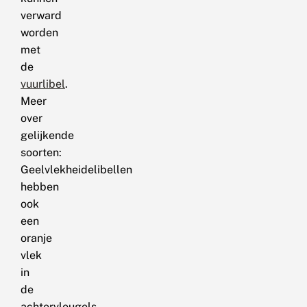
verward
worden
met
de
vuurlibel
.
Meer
over
gelijkende
soorten:
Geelvlekheidelibellen
hebben
ook
een
oranje
vlek
in
de
achtervleugels