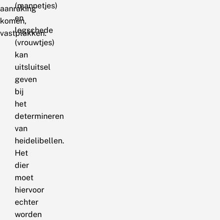
(mannetjes)
aanraking
en
komen,
legschede
vastplakken.
(vrouwtjes)
kan
uitsluitsel
geven
bij
het
determineren
van
heidelibellen.
Het
dier
moet
hiervoor
echter
worden