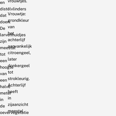
vrouwtjes.
en
-
distelvlinders
Vrouwtje:
dat
grondkleur
doen.
van
De
het
larvenhuidjes
achterlijf
zijn
aanvankelijk
meestal
citroengeel,
tot
later
een
donkergeel
hoogte
tot
van
strokleurig.
een
Achterlijf
halve
heeft
meter
in
in
zijaanzicht
de
meestal
oevervegetatie