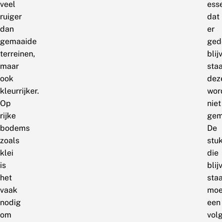
veel
ess
ruiger
dat
dan
er
gemaaide
ged
terreinen,
blij
maar
staa
ook
dez
kleurrijker.
wor
Op
niet
rijke
gem
bodems
De
zoals
stu
klei
die
is
blij
het
sta
vaak
moe
nodig
een
om
vol