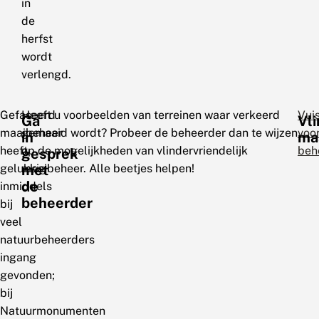
in
de
herfst
wordt
verlengd.
Gefaseerd
Heeft u voorbeelden van terreinen waar verkeerd
Vui
Ga
Vli
maaibeheer
gemaaid wordt? Probeer de beheerder dan te wijzen
voo
in
ma
heeft
op de mogelijkheden van vlindervriendelijk
beh
gesprek
gelukkig
maaibeheer. Alle beetjes helpen!
met
de
inmiddels
beheerder
bij
veel
natuurbeheerders
ingang
gevonden;
bij
Natuurmonumenten