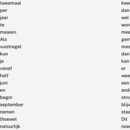
tweemaal
kee
per
dan
jaar
wel
te
wor
maaien.
me
Als
gem
vuistregel
maa
kun
dan
je
kan
vanaf
er
half
wee
juni
een
en
and
begin
str
september
blij
nemen
staa
(hoewel
Dit
natuurlijk
noe