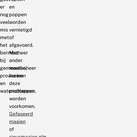
er
en
nog
poppen
veel
worden
mis
vernietigd
met
of
het
afgevoerd.
bermbeheer
Met
bij
ander
gemeenten,
maaibeheer
provincies
kunnen
en
deze
waterschappen.
problemen
worden
voorkomen.
Gefaseerd
maaien
of
sinusmaaien
zijn