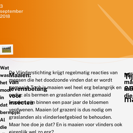
3
september
2018
Wat
De Vlinderstichting krijgt regelmatig reacties van
Ti
Maaien:
Mi
was
mensen die het doodzonde vinden dat er wordt
van
ma
het
e
gemaaid. Toch is maaien wel heel erg belangrijk en
levensbelang
me
mooi
nodig: als bermen en graslanden niet gemaaid
voor
die
m
in
insecten
worden, zijn binnen een paar jaar de bloemen
dat
verdwenen. Maaien (of grazen) is dus nodig om
bermpje!
graslanden als vlinderleefgebied te behouden.
Al
Maar hoe doe je dat? En is maaien voor vlinders ook
die
eigenlijk wel zo erg?