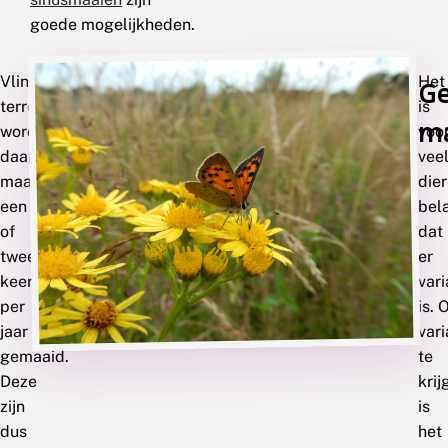
goede mogelijkheden.
Vlindervriendelijke
Meer
Het
Ge
terreinen
lezen
is
m
worden
voo
daarom
vee
maar
die
een
bela
of
dat
twee
er
keer
vari
per
is.
jaar
vari
gemaaid.
te
Deze
krij
zijn
is
dus
het