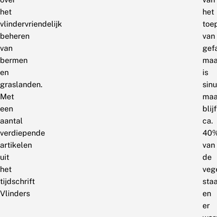
het
het
vlindervriendelijk
toe
beheren
van
van
gef
bermen
maa
en
is
graslanden.
sin
Met
maa
een
blijf
aantal
ca.
verdiepende
40
artikelen
van
uit
de
het
veg
tijdschrift
sta
Vlinders
en
er