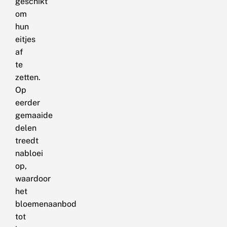
geschikt
om
hun
eitjes
af
te
zetten.
Op
eerder
gemaaide
delen
treedt
nabloei
op,
waardoor
het
bloemenaanbod
tot