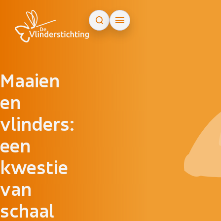
Doorgaan naar inhoud
Maaien
en
vlinders:
een
kwestie
van
schaal