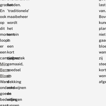
graslanden.
het
last
En
‘traditionele’
van.
ook
maaibeheer
Bov
op
wordt
kun
dit
het
pla
moment
terrein
niet
loopt
in
gaa
er
een
blo
een
kort
wan
campagne:
tijdbestek
zij
Mijn
gemaaid,
ste
Berm
voedsel
kort
Bloeit
en
.
wor
Want
dekking
afg
ondanks
verdwijnen
goede
en
bedoelingen
eitjes,
gaat
rupsen