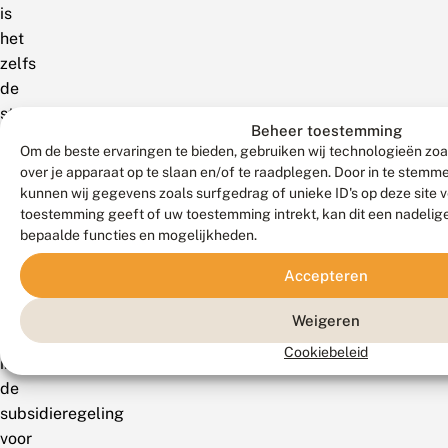
is
het
zelfs
de
standaard.
Beheer toestemming
Toch
Om de beste ervaringen te bieden, gebruiken wij technologieën zoa
is
over je apparaat op te slaan en/of te raadplegen. Door in te stem
de
kunnen wij gegevens zoals surfgedrag of unieke ID's op deze site 
aanbeveling
toestemming geeft of uw toestemming intrekt, kan dit een nadelig
bepaalde functies en mogelijkheden.
tot
fasering
Accepteren
nog
niet
Weigeren
expliciet
Cookiebeleid
in
de
subsidieregeling
voor