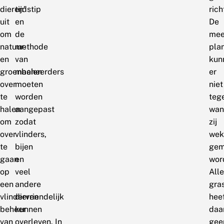
dieren’
tijdstip
rich
uit
en
De
om
de
mee
natuur-
methode
pla
en
van
kun
groenbeheerders
maaien
er
over
moeten
niet
te
worden
teg
halen
aangepast
wan
om
zodat
zij
over
vlinders,
wek
te
bijen
gem
gaan
en
wor
op
veel
All
een
andere
gra
vlindervriendelijk
dieren
hee
beheer
kunnen
daa
van
overleven. In
gee