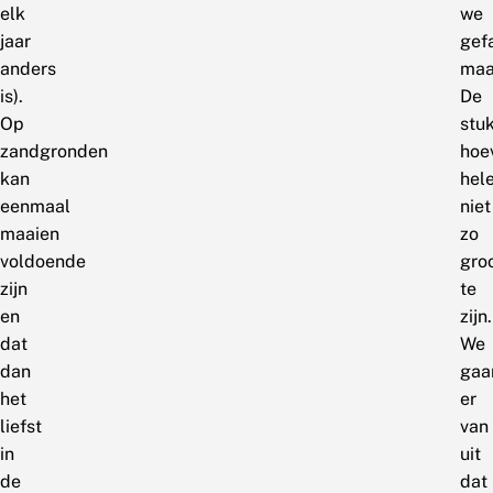
elk
we
jaar
gef
anders
maa
is).
De
Op
stu
zandgronden
hoe
kan
hel
eenmaal
niet
maaien
zo
voldoende
gro
zijn
te
en
zijn.
dat
We
dan
gaa
het
er
liefst
van
in
uit
de
dat