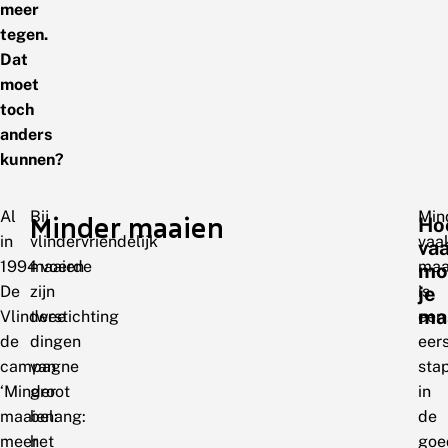
meer
tegen.
Dat
moet
toch
anders
kunnen?
Al
Bij
Min
Minder maaien
Ho
in
vlindervriendelijk
vaa
va
1994 voerde
maaien
maa
mo
De
zijn
is
je
ma
Vlinderstichting
twee
een
de
dingen
eer
campagne
van
sta
‘Minder
groot
in
maaien:
belang:
de
meer
het
goe