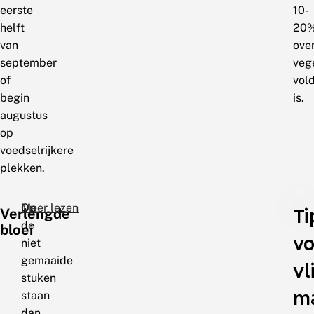
eerste
10-
helft
20
van
ove
september
veg
of
vol
begin
is.
augustus
op
voedselrijkere
plekken.
Op
Meer lezen
Ti
Verlengde
de
bloei
vo
niet
gemaaide
vl
stuken
m
staan
dan