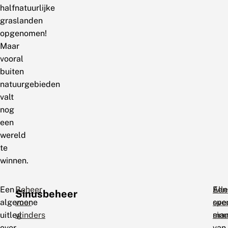
halfnatuurlijke
graslanden
opgenomen!
Maar
vooral
buiten
natuurgebieden
valt
nog
een
wereld
te
winnen.
Een
Beheer
Een
All
Sinusbeheer
algemene
voor
spe
ove
uitleg
vlinders
man
sin
over
van