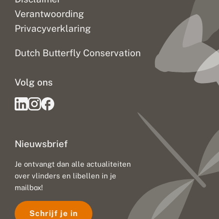
t
o
Verantwoording
f
Privacyverklaring
g
e
b
Dutch Butterfly Conservation
r
e
k
Volg ons
a
l
s
s
t
i
l
Nieuwsbrief
l
e
b
Je ontvangt dan alle actualiteiten
o
over vlinders en libellen in je
o
s
mailbox!
d
o
Schrijf je in
e