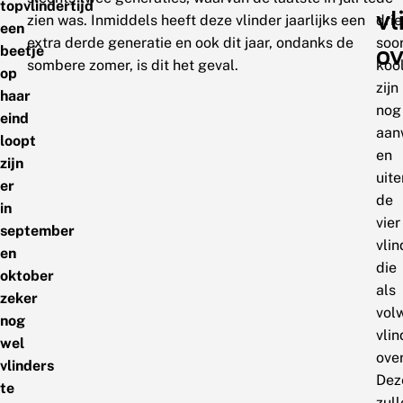
topvlindertijd
vl
zien was. Inmiddels heeft deze vlinder jaarlijks een
drie
een
extra derde generatie en ook dit jaar, ondanks de
soo
ov
beetje
sombere zomer, is dit het geval.
kool
op
zijn
haar
nog
eind
aan
loopt
en
zijn
uit
er
de
in
vier
september
vli
en
die
oktober
als
zeker
vol
nog
vlin
wel
ove
vlinders
Dez
te
zull