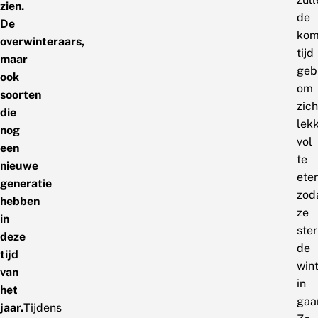
zien.
de
De
kom
overwinteraars,
tijd
maar
geb
ook
om
soorten
zich
die
lek
nog
vol
een
te
nieuwe
eten
generatie
zod
hebben
ze
in
ste
deze
de
tijd
win
van
in
het
gaa
jaar.
Tijdens