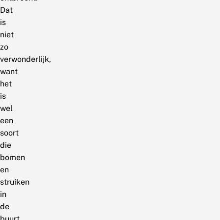
Dat
is
niet
zo
verwonderlijk,
want
het
is
wel
een
soort
die
bomen
en
struiken
in
de
buurt