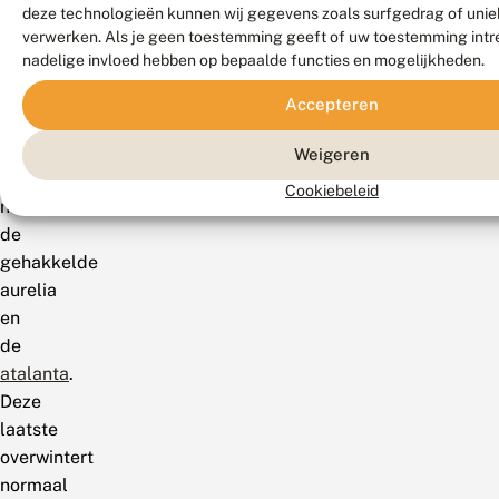
Ook
deze technologieën kunnen wij gegevens zoals surfgedrag of uniek
verwerken. Als je geen toestemming geeft of uw toestemming intre
rottend
nadelige invloed hebben op bepaalde functies en mogelijkheden.
fruit
trekt
Accepteren
vlinders
aan,
Weigeren
met
Cookiebeleid
name
de
gehakkelde
aurelia
en
de
atalanta
.
Deze
laatste
overwintert
normaal