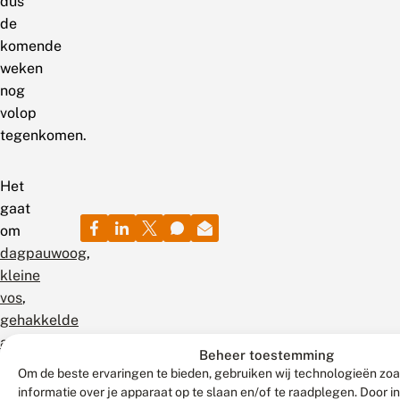
dus
de
komende
weken
nog
volop
tegenkomen.
Het
gaat
om
dagpauwoog
,
kleine
vos
,
gehakkelde
aurelia
Beheer toestemming
en
Om de beste ervaringen te bieden, gebruiken wij technologieën zo
citroenvlinder
.
informatie over je apparaat op te slaan en/of te raadplegen. Door 