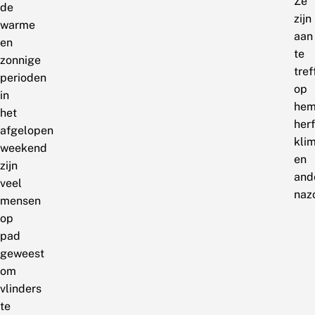
Ze
de
zijn
warme
aan
en
te
zonnige
tref
perioden
op
in
hem
het
herf
afgelopen
kli
weekend
en
zijn
and
veel
naz
mensen
op
pad
geweest
om
vlinders
te