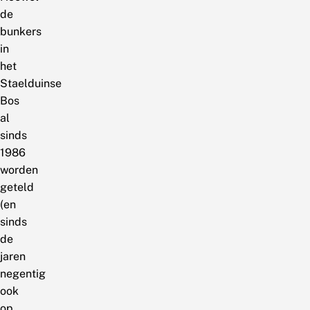
de
bunkers
in
het
Staelduinse
Bos
al
sinds
1986
worden
geteld
(en
sinds
de
jaren
negentig
ook
op