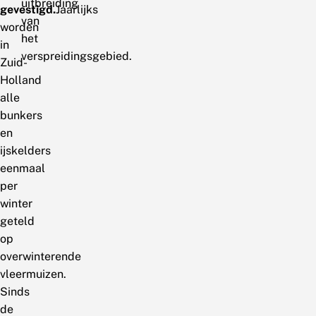
uitbreiding
gevestigd.
Jaarlijks
van
worden
het
in
verspreidingsgebied.
Zuid-
Holland
alle
bunkers
en
ijskelders
eenmaal
per
winter
geteld
op
overwinterende
vleermuizen.
Sinds
de