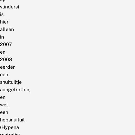
vlinders)
is
hier
alleen
in
2007
en
2008
eerder
een
snuituiltje
aangetroffen,
en
wel
een
hopsnuituil
(Hypena
rostralis).