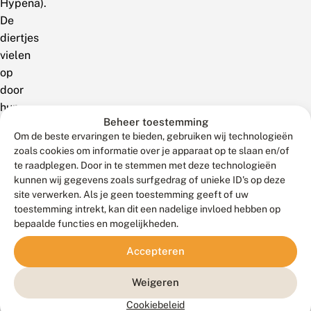
Hypena).
De
diertjes
vielen
op
door
hun
Beheer toestemming
iets
Om de beste ervaringen te bieden, gebruiken wij technologieën
bontere
zoals cookies om informatie over je apparaat op te slaan en/of
verschijning
te raadplegen. Door in te stemmen met deze technologieën
dan
kunnen wij gegevens zoals surfgedrag of unieke ID's op deze
wij
site verwerken. Als je geen toestemming geeft of uw
toestemming intrekt, kan dit een nadelige invloed hebben op
kenden
bepaalde functies en mogelijkheden.
van
de
Accepteren
hopsnuituil
(Hypena
Weigeren
rostralis),
Cookiebeleid