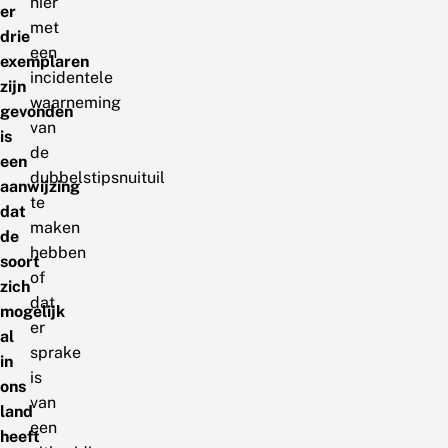
hier
er
met
drie
een
exemplaren
incidentele
zijn
waarneming
gevonden
van
is
de
een
dubbelstipsnuituil
aanwijzing
te
dat
maken
de
hebben
soort
of
zich
dat
mogelijk
er
al
sprake
in
is
ons
van
land
een
heeft