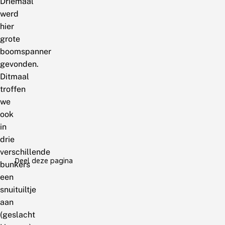
Driemaal
werd
hier
grote
boomspanner
gevonden.
Ditmaal
troffen
we
ook
in
drie
verschillende
Deel deze pagina
bunkers
een
snuituiltje
aan
(geslacht