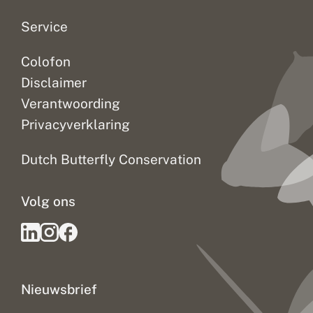
t
e
n
Service
b
o
Colofon
e
k
Disclaimer
e
n
Verantwoording
Privacyverklaring
Dutch Butterfly Conservation
Volg ons
Nieuwsbrief