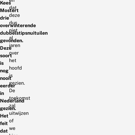
en
Kees
dat
Mostert
deze
drie
dus
overwinterende
niet
dubbelstipsnuituilen
al
gevonden.
jaren
Deze
over
soort
het
is
hoofd
nog
is
nooit
gezien.
eerder
De
in
toekomst
Nederland
zal
gezien.
uitwijzen
Het
of
feit
we
dat