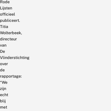
Rode
Lijsten
officieel
publiceert.
Titia
Wolterbeek,
directeur
van
De
Vlinderstichting
over
de
rapportage:
“We
zijn
echt
blij
met