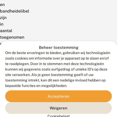
en
bandheidelibel
zijn
in
aantal
toegenomen
en
Beheer toestemming
staan
Om de beste ervaringen te bieden, gebruiken wij technologieën
daardoor
zoals cookies om informatie over je apparaat op te slaan en/of
niet
te raadplegen. Door in te stemmen met deze technologieën
kunnen wij gegevens zoals surfgedrag of unieke ID's op deze
meer
site verwerken. Als je geen toestemming geeft of uw
op
toestemming intrekt, kan dit een nadelige invloed hebben op
de
bepaalde functies en mogelijkheden.
Rode
Lijst.
Accepteren
Met
Weigeren
noordse
winterjuffer,
Cookiebeleid