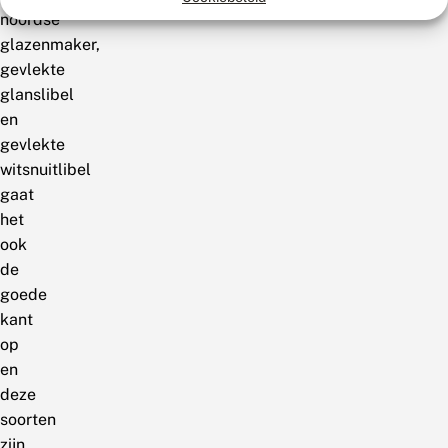
noordse
glazenmaker,
gevlekte
glanslibel
en
gevlekte
witsnuitlibel
gaat
het
ook
de
goede
kant
op
en
deze
soorten
zijn