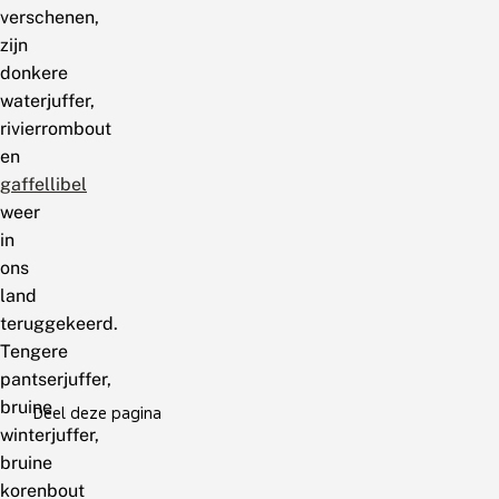
verschenen,
zijn
donkere
waterjuffer,
rivierrombout
en
gaffellibel
weer
in
ons
land
teruggekeerd.
Tengere
pantserjuffer,
bruine
Deel deze pagina
winterjuffer,
bruine
korenbout