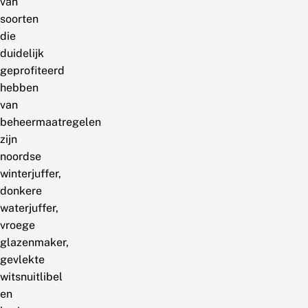
van
soorten
die
duidelijk
geprofiteerd
hebben
van
beheermaatregelen
zijn
noordse
winterjuffer,
donkere
waterjuffer,
vroege
glazenmaker,
gevlekte
witsnuitlibel
en