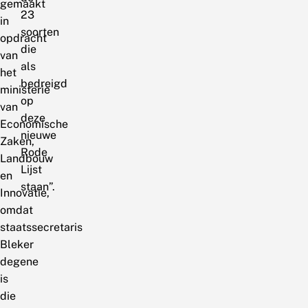
gemaakt
23
in
soorten
opdracht
die
van
als
het
bedreigd
ministerie
op
van
deze
Economische
nieuwe
Zaken,
Rode
Landbouw
Lijst
en
staan”.
Innovatie,
omdat
staatssecretaris
Bleker
degene
is
die