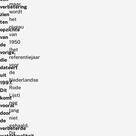
maar
verbetering
wordt
zien
het
ten
niveau
opzichte
van
van
1950
de
(het
vorige,
referentiejaar
die
voor
dateert
de
uit
Nederlandse
1997.
Rode
Dit
Lijst)
komt
nog
vooral
lang
door
niet
de
gehaald.
verbeterde
Dit
waterkwaliteit.