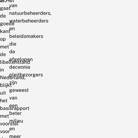
af.
Het
van
gaat
natuurbeheerders,
de
waterbeheerders
goede
en
kant
beleidsmakers
op
die
met
de
de
afgelopen
libellenstand
decennia
in
pleitbezorgers
Nederland,
zijn
blijkt
geweest
uit
van
het
een
basisrapport
beter
met
milieu
voorstel
en
voor
meer