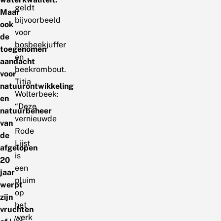
geldt
Maar
bijvoorbeeld
ook
voor
de
bosbeekjuffer
toegenomen
en
aandacht
beekrombout.
voor
Titia
natuurontwikkeling
Wolterbeek:
en
“Deze
natuurbeheer
vernieuwde
van
Rode
de
Lijst
afgelopen
is
20
een
jaar
pluim
werpt
op
zijn
het
vruchten
werk