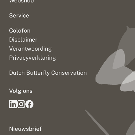
Webshop
e
l
l
e
Service
n
Colofon
Disclaimer
Verantwoording
Privacyverklaring
Dutch Butterfly Conservation
Volg ons
Nieuwsbrief