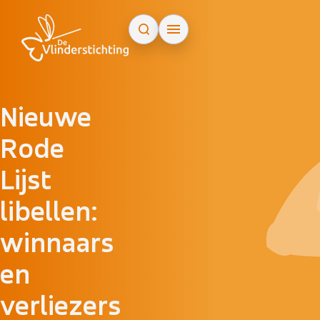
Doorgaan naar inhoud
Nieuwe
Rode
Lijst
libellen:
winnaars
en
verliezers