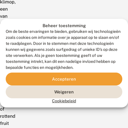
klimop,
een
van
de
Beheer toestemming
weinige
Om de beste ervaringen te bieden, gebruiken wij technologieën
bloeiende
zoals cookies om informatie over je apparaat op te slaan en/of
te raadplegen. Door in te stemmen met deze technologieën
planten
kunnen wij gegevens zoals surfgedrag of unieke ID's op deze
zo
site verwerken. Als je geen toestemming geeft of uw
laat
toestemming intrekt, kan dit een nadelige invloed hebben op
in
bepaalde functies en mogelijkheden.
het
Accepteren
jaar.
Ook
Weigeren
op
Cookiebeleid
bessen
of
rottend
fruit