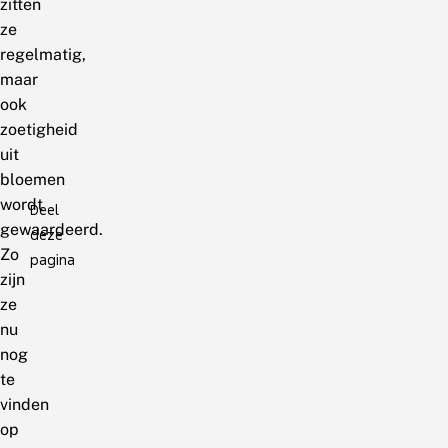
zitten
ze
regelmatig,
maar
ook
zoetigheid
uit
bloemen
wordt
Deel
gewaardeerd.
deze
Zo
pagina
zijn
ze
nu
nog
te
vinden
op