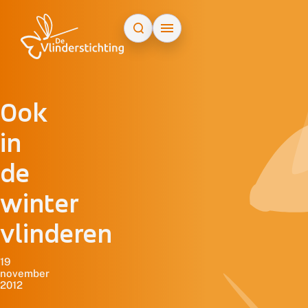
Doorgaan naar inhoud
Ook
in
de
winter
vlinderen
19
november
2012