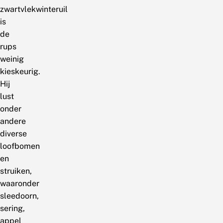
zwartvlekwinteruil
is
de
rups
weinig
kieskeurig.
Hij
lust
onder
andere
diverse
loofbomen
en
struiken,
waaronder
sleedoorn,
sering,
appel