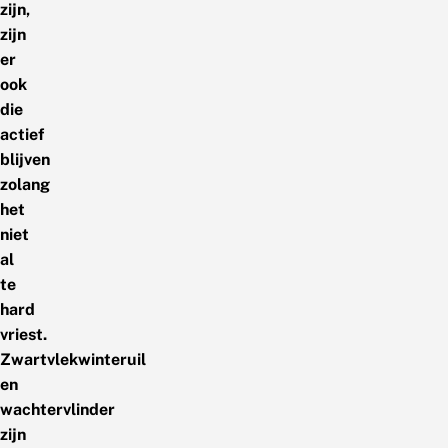
zijn,
zijn
er
ook
die
actief
blijven
zolang
het
niet
al
te
hard
vriest.
Zwartvlekwinteruil
en
wachtervlinder
zijn