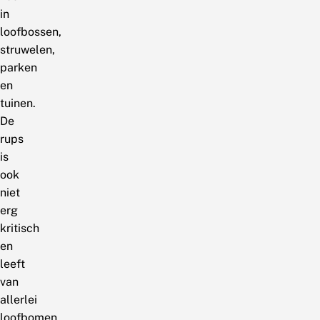
in
loofbossen,
struwelen,
parken
en
tuinen.
De
rups
is
ook
niet
erg
kritisch
en
leeft
van
allerlei
loofbomen