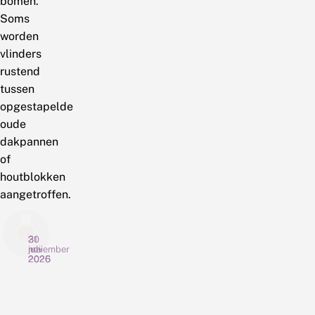
bomen.
Soms
worden
vlinders
rustend
tussen
opgestapelde
oude
dakpannen
of
houtblokken
aangetroffen.
30
21
3
juli
mei
november
2026
2026
2025
C
R
E
h
e
i
o
l
n