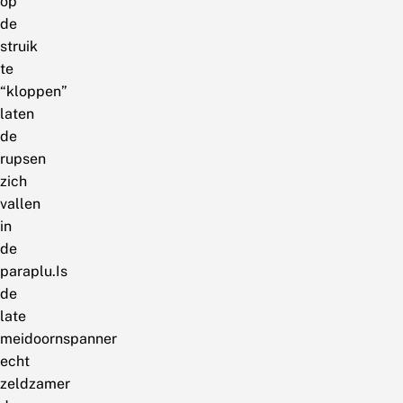
op
de
struik
te
“kloppen”
laten
de
rupsen
zich
vallen
in
de
paraplu.Is
de
late
meidoornspanner
echt
zeldzamer