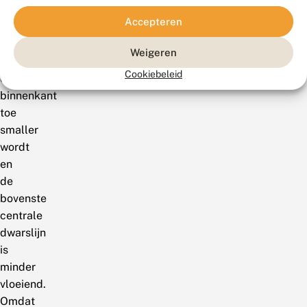
contrasterende
Accepteren
middenband
die
Weigeren
naar
Cookiebeleid
de
binnenkant
toe
smaller
wordt
en
de
bovenste
centrale
dwarslijn
is
minder
vloeiend.
Omdat