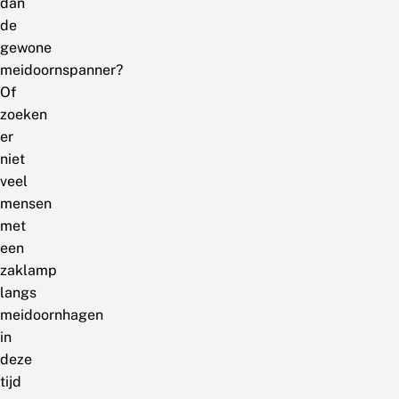
dan
de
gewone
meidoornspanner?
Of
zoeken
er
niet
veel
mensen
met
een
zaklamp
langs
meidoornhagen
in
deze
tijd