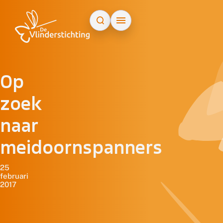
Doorgaan naar inhoud
Op
zoek
naar
meidoornspanners
25
februari
2017