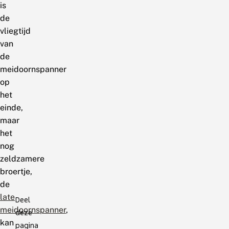
is
de
vliegtijd
van
de
meidoornspanner
op
het
einde,
maar
het
nog
zeldzamere
broertje,
de
late
Deel
meidoornspanner
,
deze
kan
pagina