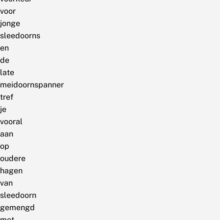
voor
jonge
sleedoorns
en
de
late
meidoornspanner
tref
je
vooral
aan
op
oudere
hagen
van
sleedoorn
gemengd
met