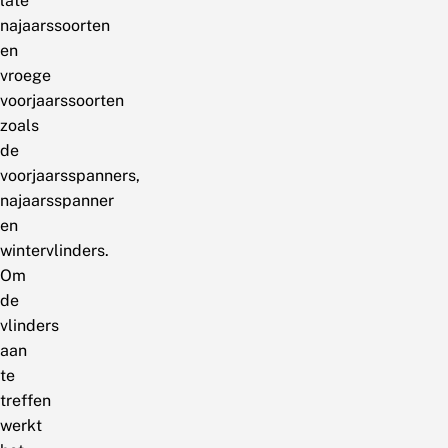
late
najaarssoorten
en
vroege
voorjaarssoorten
zoals
de
voorjaarsspanners,
najaarsspanner
en
wintervlinders.
Om
de
vlinders
aan
te
treffen
werkt