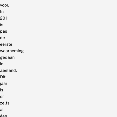
voor.
In
2011
is
pas
de
eerste
waarneming
gedaan
in
Zeeland.
Dit
jaar
is
er
zelfs
al
één