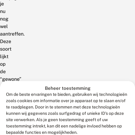
je
nu
nog
wel
aantreffen.
Deze
soort
lijkt
op
de
“gewone”
meidoornspanner
Beheer toestemming
maar
Om de beste ervaringen te bieden, gebruiken wij technologieën
zoals cookies om informatie over je apparaat op te slaan en/of
de
te raadplegen. Door in te stemmen met deze technologieën
mannetjes
kunnen wij gegevens zoals surfgedrag of unieke ID's op deze
hebben
site verwerken. Als je geen toestemming geeft of uw
vaak
toestemming intrekt, kan dit een nadelige invloed hebben op
een
bepaalde functies en mogelijkheden.