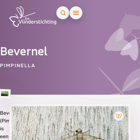
Doorgaan naar inhoud
Bevernel
PIMPINELLA
Bevernel
Soorten
(Pimpinella)
die
is
een