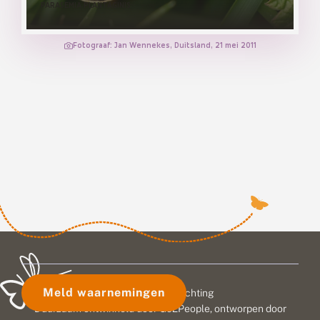
PARASEMIA PLANTAGINIS
Fotograaf: Jan Wennekes, Duitsland, 21 mei 2011
Meld waarnemingen
© 2026 Vlinderstichting
Duurzaam ontwikkeld door
Go2People
, ontworpen door