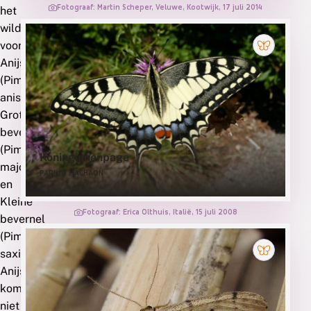
Fotograaf: Martin Scheper, Veluwe, Kootwijk, 17 juli 2014
het
wild
voor:
Anijs
(Pimpinella
anisum),
Grote
bevernel
(Pimpinella
Koninginnenpage
major)
PAPILIO MACHAON
en
Kleine
Fotograaf: Erica Olthuis, Italië, 15 juli 2008
bevernel
(Pimpinella
saxifraga).
Anijs
komt
niet