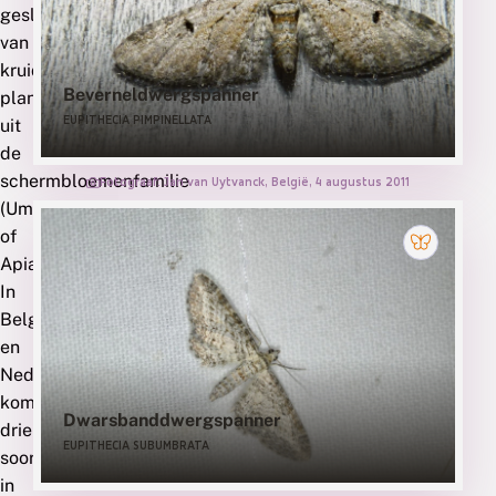
deze
geslacht
waardplant
van
kruidachtige
gebruiken
Beverneldwergspanner
planten
EUPITHECIA PIMPINELLATA
zijn
uit
de
schermbloemenfamilie
Fotograaf: Jan van Uytvanck, België, 4 augustus 2011
(Umbelliferae
of
Apiaceae).
In
België
en
Nederland
komen
Dwarsbanddwergspanner
drie
EUPITHECIA SUBUMBRATA
soorten
in