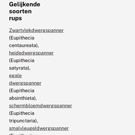
Gelijkende
soorten
rups
Zwartvlekdwergspanner
(Eupithecia
centaureata),
heidedwergspanner
(Eupithecia
satyrata),
egale
dwergspanner
(Eupithecia
absinthiata),
schermbloemdwergspanner
(Eupithecia
tripunctaria),
smalvleugeldwergspanner