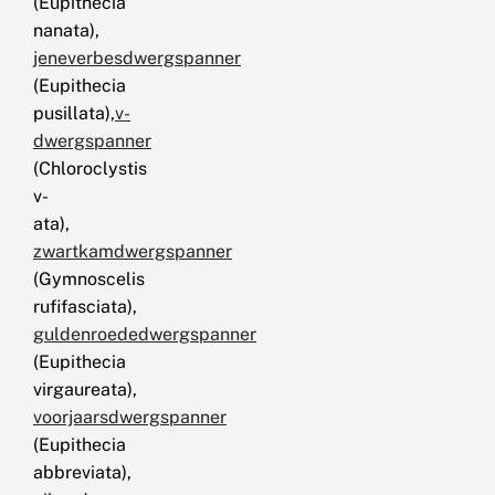
(Eupithecia
nanata),
jeneverbesdwergspanner
(Eupithecia
pusillata),
v-
dwergspanner
(Chloroclystis
v-
ata),
zwartkamdwergspanner
(Gymnoscelis
rufifasciata),
guldenroededwergspanner
(Eupithecia
virgaureata),
voorjaarsdwergspanner
(Eupithecia
abbreviata),