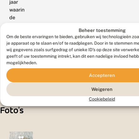
jaar
waarin
de
rupsen
Beheer toestemming
voorkomen,
Om de beste ervaringen te bieden, gebruiken wij technologieën zoa
het
je apparaat op te slaan en/of te raadplegen. Door in te stemmen 
habitat
wij gegevens zoals surfgedrag of unieke ID's op deze site verwerk
en
geeft of uw toestemming intrekt, kan dit een nadelige invloed heb
mogelijkheden.
de
waardplant(en).
Accepteren
Weigeren
Cookiebeleid
Foto's