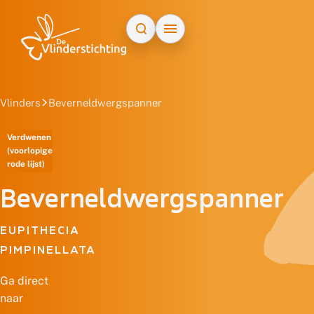
Doorgaan naar inhoud
Vlinders
Beverneldwergspanner
Verdwenen
(voorlopige
rode lijst)
Beverneldwergspanner
EUPITHECIA
PIMPINELLATA
Ga direct
naar