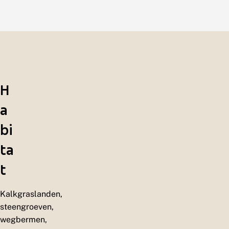
H
a
bi
ta
t
Kalkgraslanden,
steengroeven,
wegbermen,