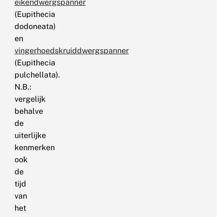
eikendwergspanner
(Eupithecia
dodoneata)
en
vingerhoedskruiddwergspanner
(Eupithecia
pulchellata).
N.B.:
vergelijk
behalve
de
uiterlijke
kenmerken
ook
de
tijd
van
het