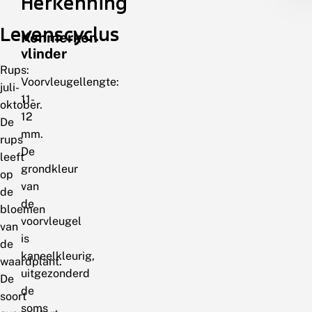
Herkenning
Levenscyclus
Kenmerken
vlinder
Rups:
Voorvleugellengte:
juli-
11-
oktober.
12
De
mm.
rups
De
leeft
grondkleur
op
van
de
de
bloemen
voorvleugel
van
is
de
kaneelkleurig,
waardplant.
uitgezonderd
De
de
soort
soms