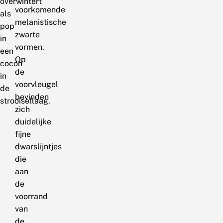
overwintert
voorkomende
als
melanistische
pop
zwarte
in
vormen.
een
Op
cocon
de
in
voorvleugel
de
bevinden
strooisellaag.
zich
duidelijke
fijne
dwarslijntjes
die
aan
de
voorrand
van
de