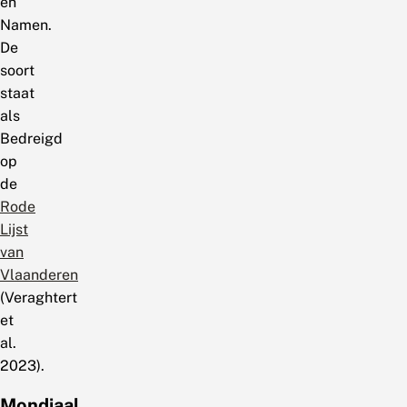
en
Namen.
De
soort
staat
als
Bedreigd
op
de
Rode
Lijst
van
Vlaanderen
(Veraghtert
et
al.
2023).
Mondiaal