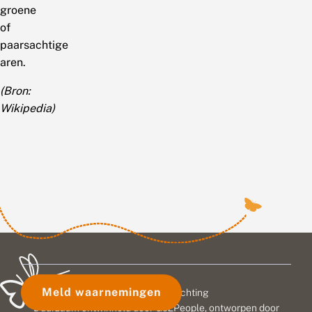
groene
of
paarsachtige
aren.
(Bron:
Wikipedia)
Meld waarnemingen
© 2026 Vlinderstichting
Duurzaam ontwikkeld door
Go2People
, ontworpen door