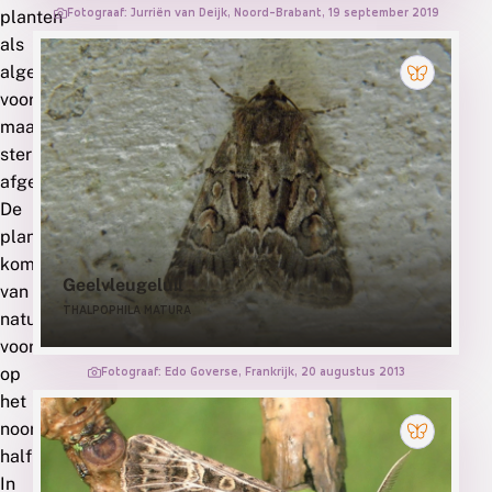
Fotograaf: Jurriën van Deijk, Noord-Brabant, 19 september 2019
planten
als
algemeen
voorkomend
maar
sterk
afgenomen.
De
plant
komt
Geelvleugeluil
van
THALPOPHILA MATURA
nature
voor
op
Fotograaf: Edo Goverse, Frankrijk, 20 augustus 2013
het
noordelijk
halfrond.
In