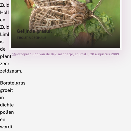
Zuid-
Holland
en
Zuid-
Gelijnde grasuil
Limburg
THOLERA DECIMALIS
is
de
Fotograaf: Bob van de Dijk, mannetje, Enumatil, 20 augustus 2009
plant
zeer
zeldzaam.
Borstelgras
groeit
in
dichte
pollen
en
wordt