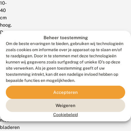
10-
40
cm
hoog.
De
Beheer toestemming
dunne
Om de beste ervaringen te bieden, gebruiken wij technologieën
stengels
zoals cookies om informatie over je apparaat op te slaan en/of
staan
te raadplegen. Door in te stemmen met deze technologieën
rechtop
kunnen wij gegevens zoals surfgedrag of unieke ID's op deze
site verwerken. Als je geen toestemming geeft of uw
en
toestemming intrekt, kan dit een nadelige invloed hebben op
zijn
bepaalde functies en mogelijkheden.
meestal
alleen
Accepteren
aan
de
Weigeren
voet
Cookiebeleid
met
bladeren