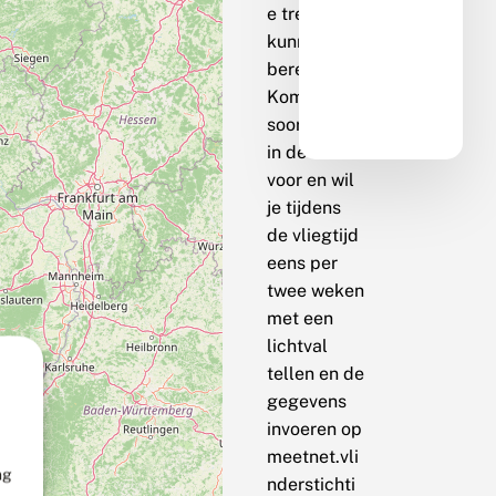
e trend te
kunnen
berekenen.
Komt de
soort bij jou
in de buurt
voor en wil
je tijdens
de vliegtijd
eens per
twee weken
met een
lichtval
tellen en de
gegevens
invoeren op
meetnet.vli
ng
nderstichti