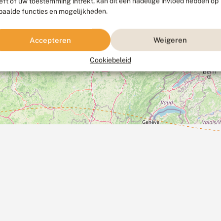
eft of uw toestemming intrekt, kan dit een nadelige invloed hebben op
paalde functies en mogelijkheden.
Accepteren
Weigeren
Cookiebeleid