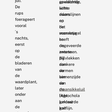
juli.
geelachtig
opvallende,
De
witte
lichte
rups
aders
dwarslijnen
foerageert
op
en
vooral
de
het
´s
voorvleugel
mannetje
nachts,
en
heeft
eerst
de
ongeveerde
op
zwarte
antennen.
de
pijlvlekken
Bij
bladeren
aan
donkere
van
de
vormen
de
binnenzijde
van
waardplant,
van
de
later
de
maansikkeluil
onder
licht
(Agrochola
aan
gekleurde
lunosa)
de
golflijn.
kan