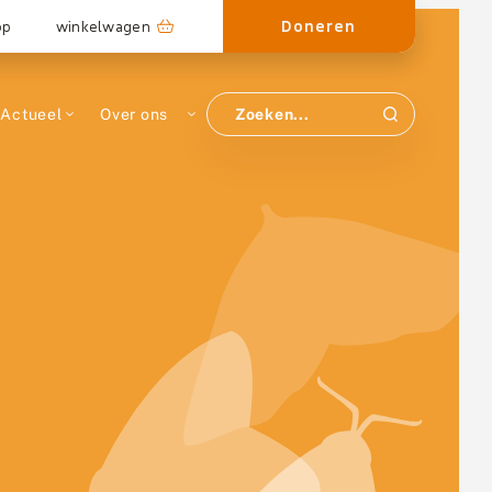
Doneren
op
winkelwagen
Actueel
Over ons