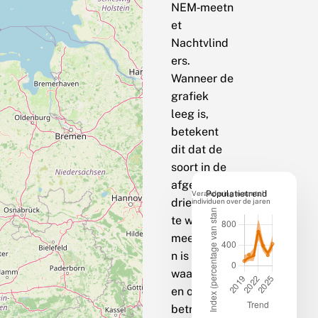
NEM‑meetn
et
Nachtvlind
ers.
Wanneer de
grafiek
leeg is,
betekent
dit dat de
soort in de
afgelopen
Verandering in aantal
Populatietrend
drie jaar op
individuen over de jaren
te weinig
meetpunte
n is
waargenom
en om een
betrouwbar