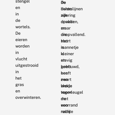
stengel
De
de
en
dwarslijnen
lichte
in
zijn
adering
de
donker
opvallen,
wortels.
en
maar
De
onopvallend.
die
eieren
Het
soort
worden
mannetje
is
in
is
kleiner
vlucht
stevig
en
uitgestrooid
gebouwd,
heeft
in
heeft
een
het
een
zwart
gras
brede
vlekje
en
voorvleugel
tegen
overwinteren.
met
de
een
voorrand
rechte
nabij