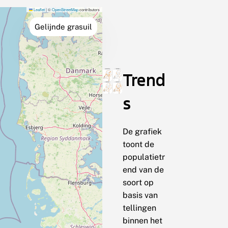
Leaflet
|
©
OpenStreetMap
contributors
Gelijnde grasuil
Trend
s
De grafiek
toont de
populatietr
end van de
soort op
basis van
tellingen
binnen het