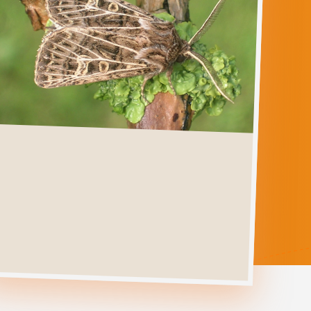
THOLERA
DECIMALIS
Ga direct naar
Verspreiding
Levenscyclus
Herkenning
Foto's
Habitat &
Waardplanten