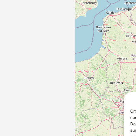
Om
co
Do
su