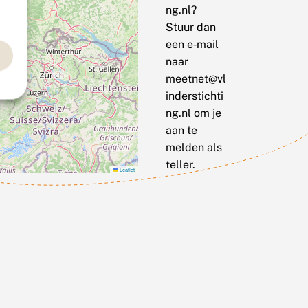
ng.nl?
Stuur dan
een e‑mail
naar
meetnet@vl
inderstichti
ng.nl om je
aan te
melden als
teller.
Leaflet