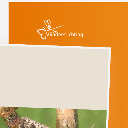
Doorgaan naar inhoud
Vlinders
Gelijnde
grasuil
Kwetsbaar
(voorlopige rode
lijst)
Gelijnde
grasuil