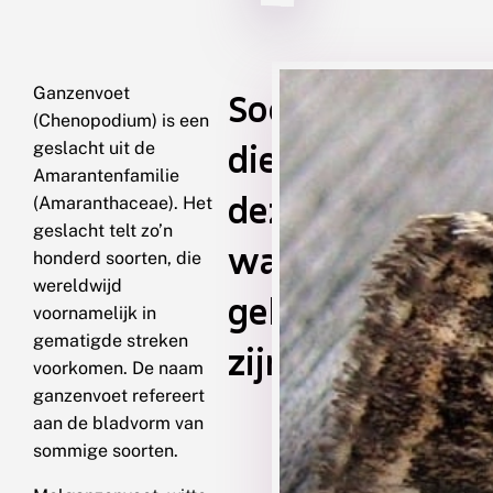
Ganzenvoet
Soorten
(Chenopodium) is een
die
geslacht uit de
Amarantenfamilie
deze
(Amaranthaceae). Het
geslacht telt zo’n
waardplant
honderd soorten, die
wereldwijd
gebruiken
voornamelijk in
gematigde streken
zijn
voorkomen. De naam
ganzenvoet refereert
aan de bladvorm van
sommige soorten.