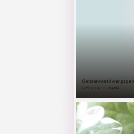
Ganzenvoetdwergspan
EUPITHECIA SINUOSARIA