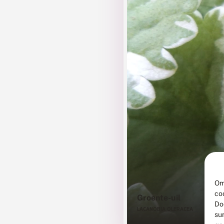
Om
co
Groente-uil
Do
LACANOBIA OLERACEA
su