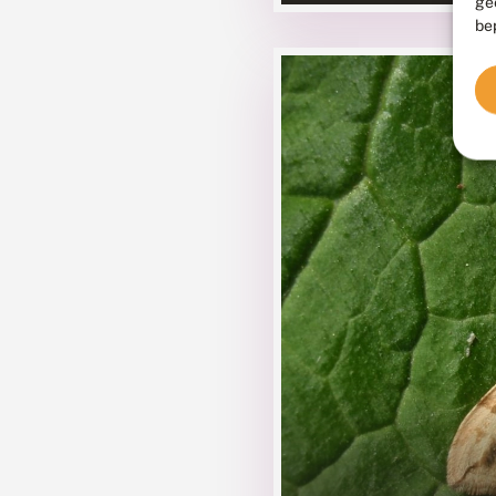
ge
be