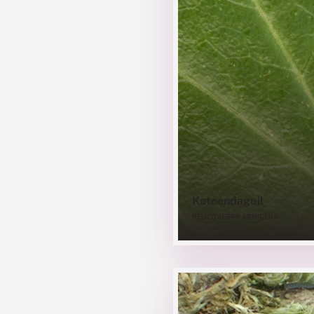
Katoendaguil
HELICOVERPA ARMIGERA