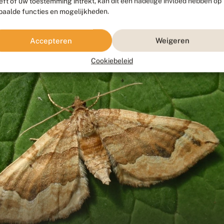
eft of uw toestemming intrekt, kan dit een nadelige invloed hebben op
paalde functies en mogelijkheden.
Fotograaf: Mary van Steeg, Gasselte, 27 mei 2022
Accepteren
Weigeren
Cookiebeleid