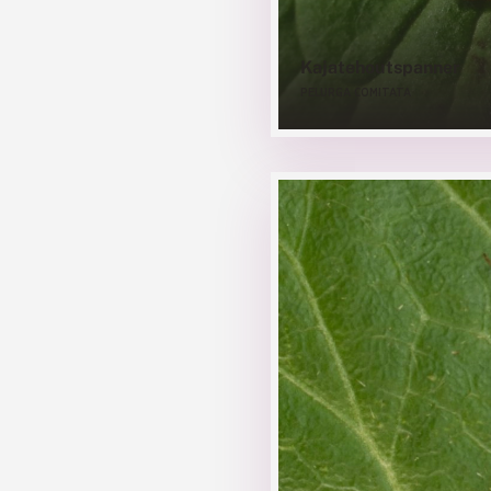
Kajatehoutspanner
PELURGA COMITATA