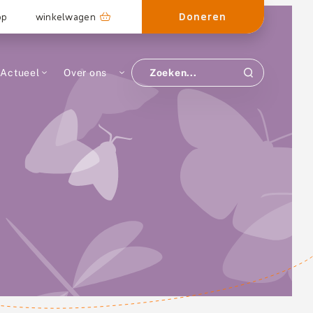
Doneren
op
winkelwagen
Actueel
Over ons