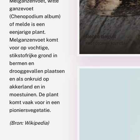
Melganzenvoet, witte
ganzevoet
(Chenopodium album)
of melde is een
eenjarige plant.
Bonte daguil
Melganzenvoet komt
PROTOSCHINIA SCUTOSA
voor op vochtige,
stikstofrijke grond in
bermen en
drooggevallen plaatsen
en als onkruid op
akkerland en in
moestuinen. De plant
komt vaak voor in een
pioniersvegetatie.
(Bron: Wikipedia)