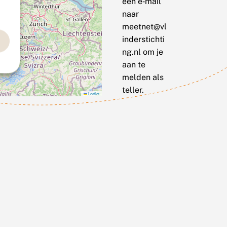
een e‑mail
naar
meetnet@vl
inderstichti
ng.nl om je
aan te
melden als
teller.
Leaflet