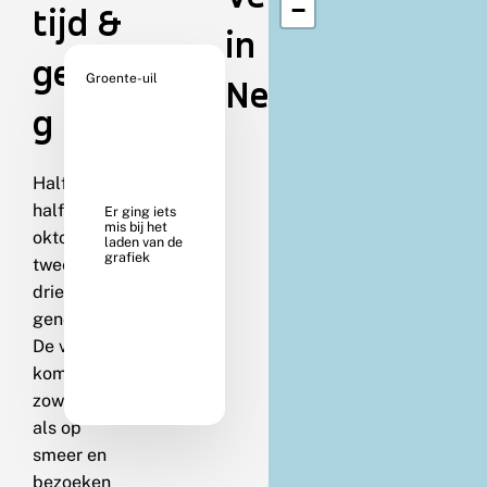
−
tijd &
in
gedra
Groente-uil
Nederland
g
Half april-
half
oktober in
twee, soms
drie
generaties.
De vlinders
komen
zowel licht
als op
smeer en
bezoeken