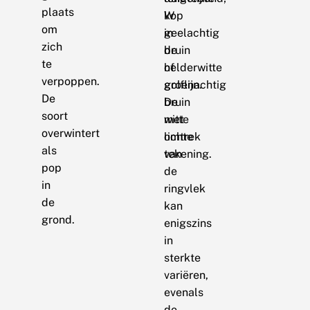
plaats
W
kop
om
in
geelachtig
zich
de
bruin
te
helderwitte
of
verpoppen.
golflijn.
groenachtig
De
De
bruin
soort
witte
met
overwintert
omtrek
lichte
als
van
tekening.
pop
de
in
ringvlek
de
kan
grond.
enigszins
in
sterkte
variëren,
evenals
de