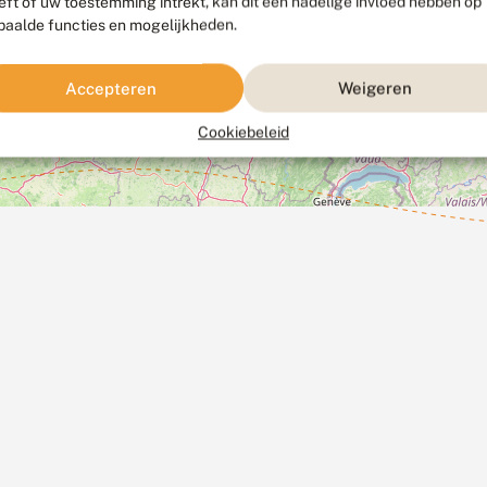
eft of uw toestemming intrekt, kan dit een nadelige invloed hebben op
paalde functies en mogelijkheden.
Accepteren
Weigeren
Cookiebeleid