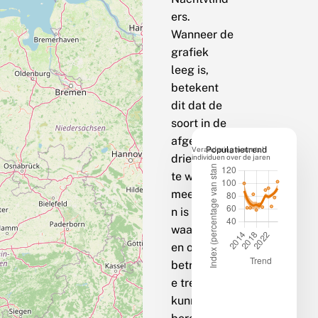
ers.
Wanneer de
grafiek
leeg is,
betekent
dit dat de
soort in de
afgelopen
Verandering in aantal
Populatietrend
drie jaar op
individuen over de jaren
te weinig
meetpunte
n is
waargenom
en om een
betrouwbar
e trend te
kunnen