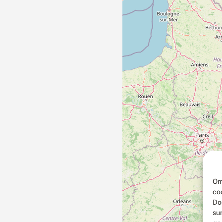
Om
co
Do
su