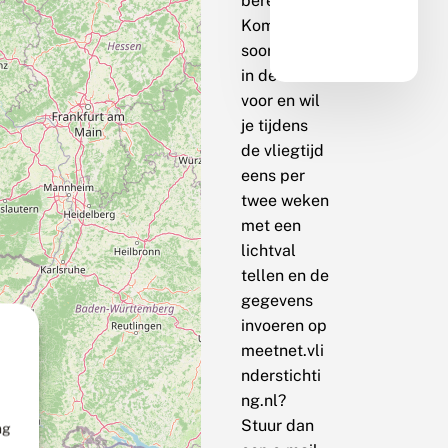
berekenen.
Komt de
soort bij jou
in de buurt
voor en wil
je tijdens
de vliegtijd
eens per
twee weken
met een
lichtval
tellen en de
gegevens
invoeren op
meetnet.vli
nderstichti
ng.nl?
Stuur dan
ng