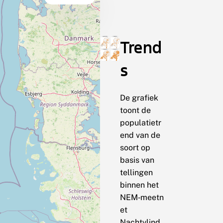
Trend
s
De grafiek
toont de
populatietr
end van de
soort op
basis van
tellingen
binnen het
NEM‑meetn
et
Nachtvlind