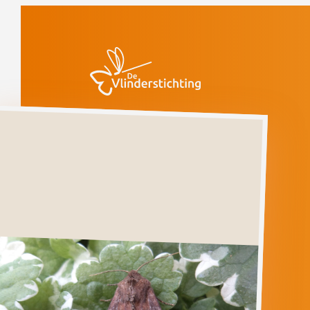
Doorgaan naar inhoud
Vlinders
Groente-
uil
Groente-
uil
LACANOBIA
OLERACEA