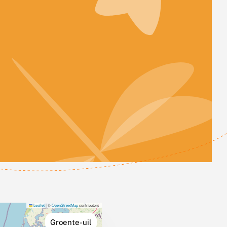
Leaflet
|
©
OpenStreetMap
contributors
Groente-uil