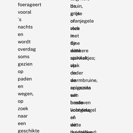
foerageert
de
bruin,
vooral
grote
grijs
´s
oranjegele
of
nachts
vlek
roze
en
in
met
wordt
de
fijne
overdag
donkere
witte
soms
niervlek
spikkeltjes;
gezien
op
vlak
op
de
onder
paden
warmbruine,
de
en
enigszins
spiracula
wegen,
wit
een
op
bestoven
brede
zoek
voorvleugel
lichtgele
naar
en
of
een
de
witte
geschikte
duidelijke
lengteband;