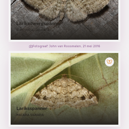
Lariksdwergspanner
EUPITHECIA LARICIATA
Fotograaf: John van Roosmalen, 21 mei 2016
Lariksspanner
MACARIA SIGNARIA