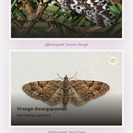
Schijn-nonvlinder
PANTHEA COENOBITA
Fotograaf: Jeroen Voogd
Vroege dwergspanner
EUPITHECIA LANCEATA
Fotograaf: Henri Paye