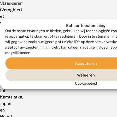
Vlaanderen
(Veraghtert
et
al.
Beheer toestemming
2023).
Om de beste ervaringen te bieden, gebruiken wij technologieën zoa
je apparaat op te slaan en/of te raadplegen. Door in te stemmen 
Mondiaal
wij gegevens zoals surfgedrag of unieke ID's op deze site verwerk
geeft of uw toestemming intrekt, kan dit een nadelige invloed heb
Van
mogelijkheden.
Engeland
Accepteren
via
de
Weigeren
gematigde
Cookiebeleid
zone
tot
Kamtsjatka,
Japan
en
Noord-