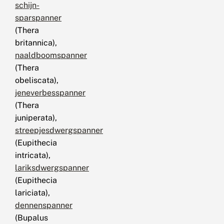
schijn-
sparspanner
(Thera
britannica),
naaldboomspanner
(Thera
obeliscata),
jeneverbesspanner
(Thera
juniperata),
streepjesdwergspanner
(Eupithecia
intricata),
lariksdwergspanner
(Eupithecia
lariciata),
dennenspanner
(Bupalus