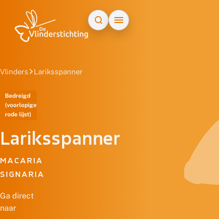
Doorgaan naar inhoud
Vlinders
Lariksspanner
Bedreigd
(voorlopige
rode lijst)
Lariksspanner
MACARIA
SIGNARIA
Ga direct
naar