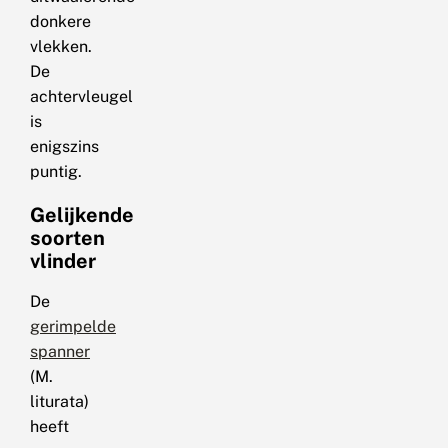
donkere
vlekken.
De
achtervleugel
is
enigszins
puntig.
Gelijkende
soorten
vlinder
De
gerimpelde
spanner
(M.
liturata)
heeft