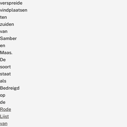
verspreide
vindplaatsen
ten
zuiden
van
Samber
en
Maas.
De
soort
staat
als
Bedreigd
op
de
Rode
Lijst
van