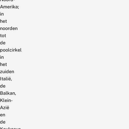
Amerika;
in
het
noorden
tot
de
poolcirkel
in
het
zuiden
Italië,
de
Balkan,
Klein-
Azië
en
de