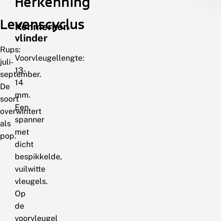
Herkenning
Levenscyclus
Kenmerken
vlinder
Rups:
Voorvleugellengte:
juli-
13-
september.
14
De
mm.
soort
Een
overwintert
spanner
als
met
pop.
dicht
bespikkelde,
vuilwitte
vleugels.
Op
de
voorvleugel