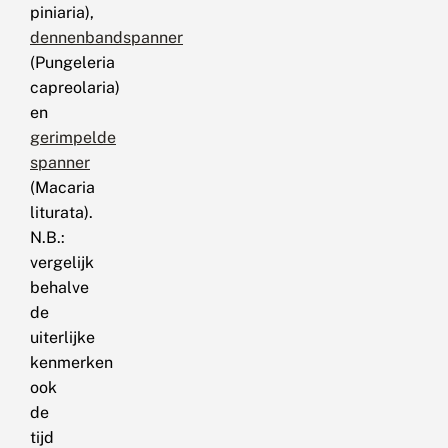
piniaria),
dennenbandspanner
(Pungeleria
capreolaria)
en
gerimpelde
spanner
(Macaria
liturata).
N.B.:
vergelijk
behalve
de
uiterlijke
kenmerken
ook
de
tijd