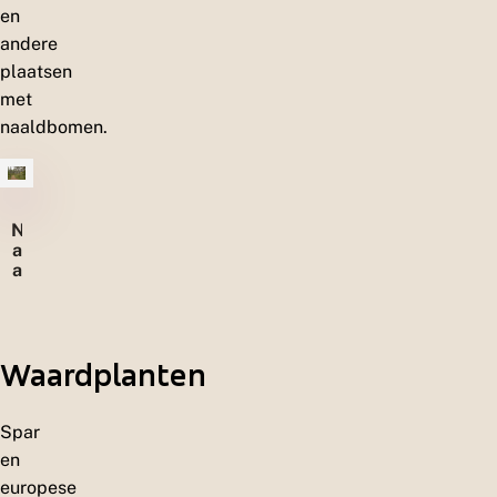
en
andere
plaatsen
met
naaldbomen.
N
a
a
l
d
b
o
Waardplanten
s
s
e
n
Spar
en
europese