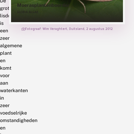
De
Moerasplantenboorder
grote
GLOBIA ALGAE
lisdodde
is
Fotograaf: Wim Veraghtert, Duitsland, 2 augustus 2012
een
zeer
algemene
plant
en
komt
voor
aan
waterkanten
in
zeer
voedselrijke
omstandigheden
en