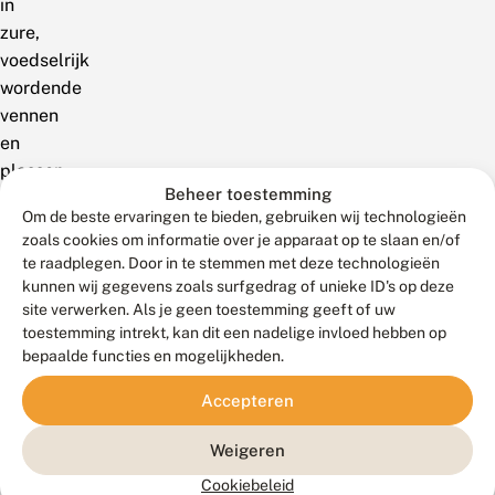
in
zure,
voedselrijk
wordende
vennen
en
plassen.
Beheer toestemming
De
Om de beste ervaringen te bieden, gebruiken wij technologieën
plant
zoals cookies om informatie over je apparaat op te slaan en/of
komt
te raadplegen. Door in te stemmen met deze technologieën
niet
kunnen wij gegevens zoals surfgedrag of unieke ID's op deze
voor
site verwerken. Als je geen toestemming geeft of uw
toestemming intrekt, kan dit een nadelige invloed hebben op
aan
bepaalde functies en mogelijkheden.
grote
open
Accepteren
wateren.
De
Weigeren
grote
Cookiebeleid