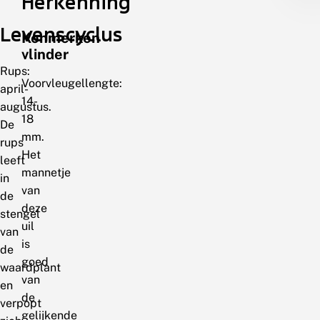
Herkenning
Levenscyclus
Kenmerken
vlinder
Rups:
Voorvleugellengte:
april-
14-
augustus.
18
De
mm.
rups
Het
leeft
mannetje
in
van
de
deze
stengel
uil
van
is
de
goed
waardplant
van
en
de
verpopt
gelijkende