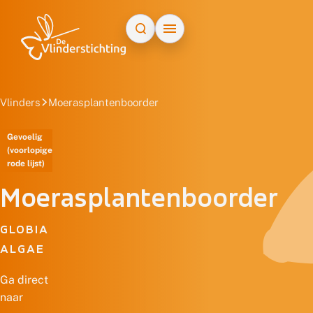
Doorgaan naar inhoud
Vlinders
Moerasplantenboorder
Gevoelig
(voorlopige
rode lijst)
Moerasplantenboorder
GLOBIA
ALGAE
Ga direct
naar