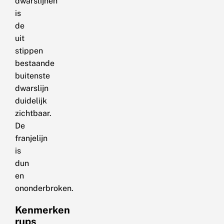
dwarslijnen
is
de
uit
stippen
bestaande
buitenste
dwarslijn
duidelijk
zichtbaar.
De
franjelijn
is
dun
en
ononderbroken.
Kenmerken
rups