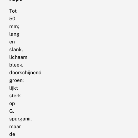
Tot
50
mm;
lang
en
slank;
lichaam
bleek,
doorschijnend
groen;
lijkt
sterk
op
G.
sparganii,
maar
de