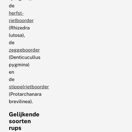
de
herfst-
rietboorder
(Rhizedra
lutosa),
de
zeggeboorder
(Denticucullus
pygmina)
en
de
stippelrietboorder
(Protarchanara
brevilinea).
Gelijkende
soorten
rups