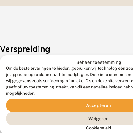
Verspreiding
Beheer toestemming
Zeldzaamheid
Om de beste ervaringen te bieden, gebruiken wij technologieën zoa
je apparaat op te slaan en/of te raadplegen. Door in te stemmen 
Zeldzaam.
wij gegevens zoals surfgedrag of unieke ID's op deze site verwerk
Komt
geeft of uw toestemming intrekt, kan dit een nadelige invloed heb
zeer
mogelijkheden.
verspreid
Accepteren
over
het
Weigeren
land
lokaal
Cookiebeleid