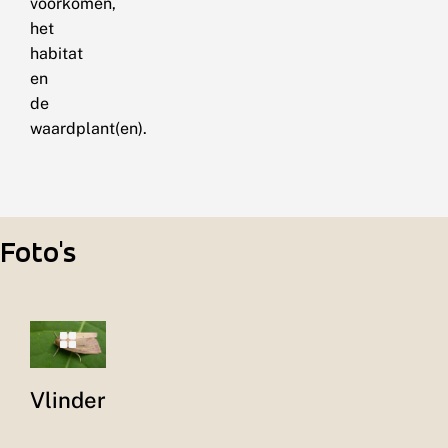
voorkomen,
het
habitat
en
de
waardplant(en).
Foto's
Vlinder