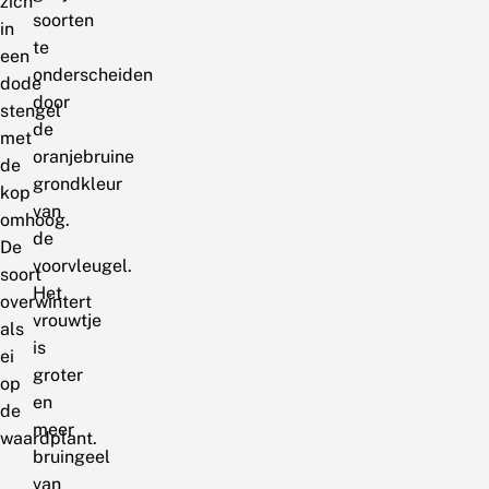
zich
soorten
in
te
een
onderscheiden
dode
door
stengel
de
met
oranjebruine
de
grondkleur
kop
van
omhoog.
de
De
voorvleugel.
soort
Het
overwintert
vrouwtje
als
is
ei
groter
op
en
de
meer
waardplant.
bruingeel
van