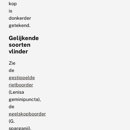
kop
is
donkerder
getekend.
Gelijkende
soorten
vlinder
Zie
de
gestippelde
rietboorder
(Lenisa
geminipuncta),
de
egelskopboorder
(G.
sparganii),