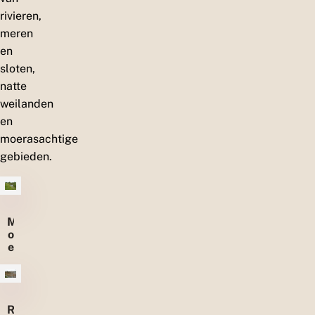
rivieren,
meren
en
sloten,
natte
weilanden
en
moerasachtige
gebieden.
M
o
e
r
a
s
s
R
e