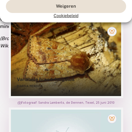
soorten
Weigeren
en
Cookiebeleid
Fotograaf: Wim Veraghtert, Tsjechië
voor
mineervliegen.
(Bron:
Wikipedia)
Variabele breedvleugeluil
DIARSIA MENDICA
Fotograaf: Sandra Lamberts, de Dennen, Texel, 25 juni 2010