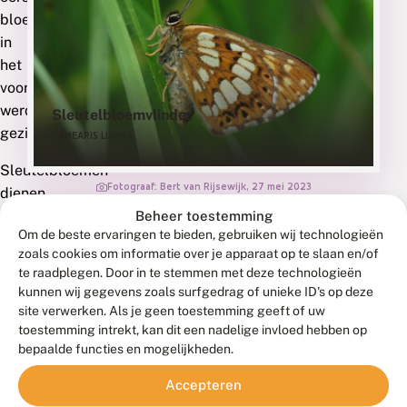
bloeiers
in
het
voorjaar
werd
Sleutelbloemvlinder
gezien.
HAMEARIS LUCINA
Sleutelbloemen
Fotograaf: Bert van Rijsewijk, 27 mei 2023
dienen
als
Beheer toestemming
Om de beste ervaringen te bieden, gebruiken wij technologieën
waardplant
zoals cookies om informatie over je apparaat op te slaan en/of
voor
te raadplegen. Door in te stemmen met deze technologieën
de
kunnen wij gegevens zoals surfgedrag of unieke ID's op deze
larven
site verwerken. Als je geen toestemming geeft of uw
van
toestemming intrekt, kan dit een nadelige invloed hebben op
bepaalde functies en mogelijkheden.
een
aantal
Trapeziumuil
Accepteren
Lepidoptera-
XESTIA DITRAPEZIUM