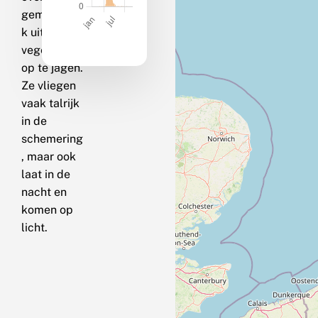
gemakkelij
k uit de
vegetatie
op te jagen.
Ze vliegen
vaak talrijk
in de
schemering
, maar ook
laat in de
nacht en
komen op
licht.