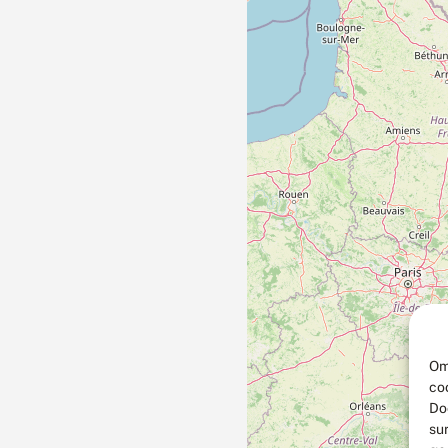
Om
co
Do
su