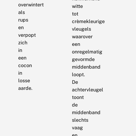
overwintert
witte
als
tot
rups
crèmekleurige
en
vleugels
verpopt
waarover
zich
een
in
onregelmatig
een
gevormde
cocon
middenband
in
loopt.
losse
De
aarde.
achtervleugel
toont
de
middenband
slechts
vaag
en