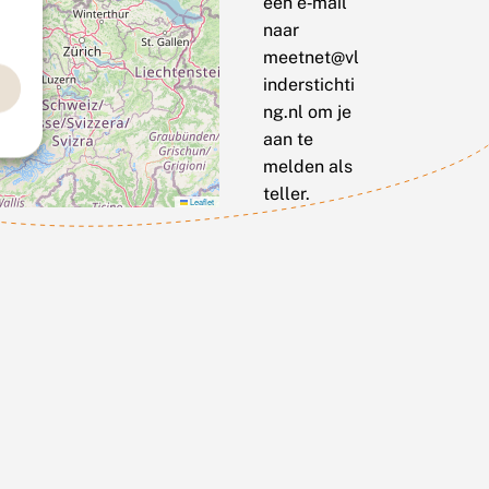
een e‑mail
naar
meetnet@vl
inderstichti
ng.nl om je
aan te
melden als
teller.
Leaflet