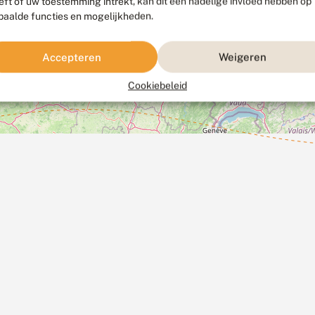
eft of uw toestemming intrekt, kan dit een nadelige invloed hebben op
paalde functies en mogelijkheden.
Accepteren
Weigeren
Cookiebeleid