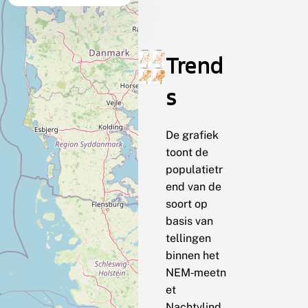
Trend
s
De grafiek
toont de
populatietr
end van de
soort op
basis van
tellingen
binnen het
NEM‑meetn
et
Nachtvlind