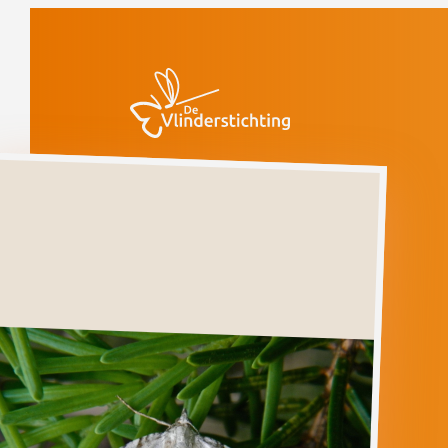
Doorgaan naar inhoud
Vlinders
Geoogde
bandspanner
Geoogde
bandspanner
XANTHORHOE
MONTANATA