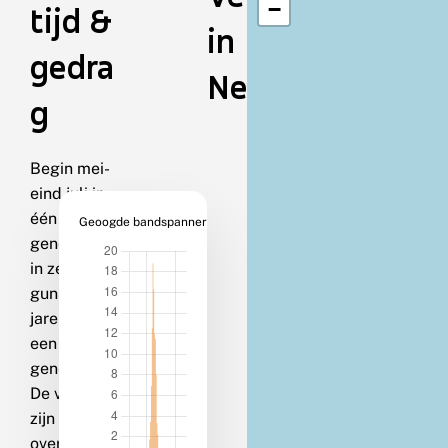
−
tijd &
in
gedra
Nederland
g
Begin mei-
eind juli in
één
Geoogde bandspanner
generatie;
in zeer
gunstige
jaren soms
een tweede
generatie.
De vlinders
zijn
overdag