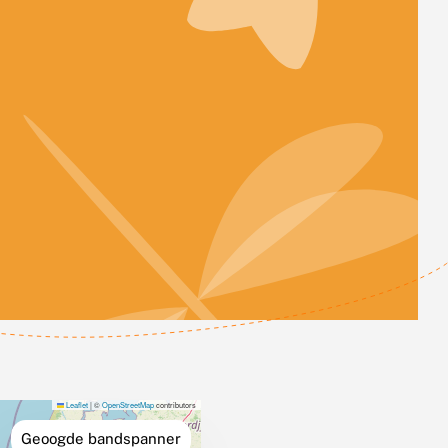
Leaflet
|
©
OpenStreetMap
contributors
Geoogde bandspanner