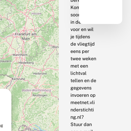
berekenen.
Komt de
soort bij jou
in de buurt
voor en wil
je tijdens
de vliegtijd
eens per
twee weken
met een
lichtval
tellen en de
gegevens
invoeren op
meetnet.vli
nderstichti
ng.nl?
Stuur dan
ng