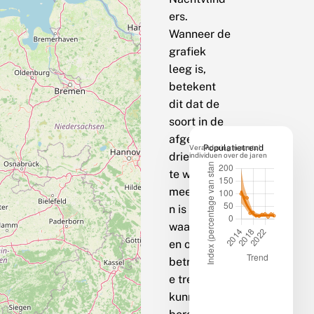
ers.
Wanneer de
grafiek
leeg is,
betekent
dit dat de
soort in de
afgelopen
Verandering in aantal
Populatietrend
drie jaar op
individuen over de jaren
te weinig
meetpunte
n is
waargenom
en om een
betrouwbar
e trend te
kunnen