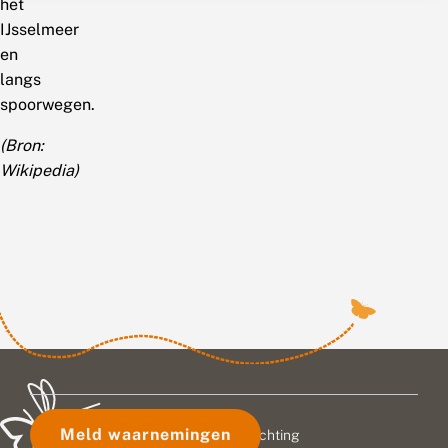
het
IJsselmeer
en
langs
spoorwegen.
(Bron:
Wikipedia)
Meld waarnemingen
© 2026 Vlinderstichting