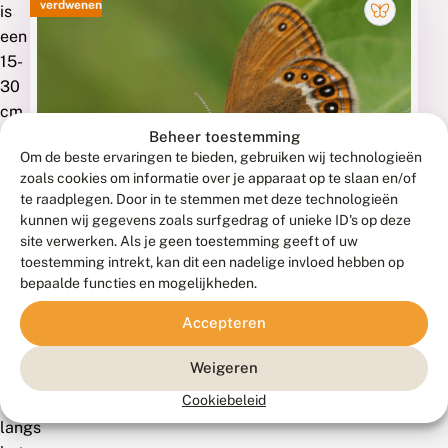
verdwenen
is
een
15-
30
cm
lange,
Beheer toestemming
Om de beste ervaringen te bieden, gebruiken wij technologieën
rechtopstaande
Zilverstreephooibeestje
zoals cookies om informatie over je apparaat op te slaan en/of
aar
COENONYMPHA HERO
te raadplegen. Door in te stemmen met deze technologieën
met
kunnen wij gegevens zoals surfgedrag of unieke ID's op deze
een
site verwerken. Als je geen toestemming geeft of uw
SONY DSC
topaartje.
toestemming intrekt, kan dit een nadelige invloed hebben op
bepaalde functies en mogelijkheden.
Zandhaver
Accepteren
komt
voor
Weigeren
op
Cookiebeleid
stuifduinen,
langs