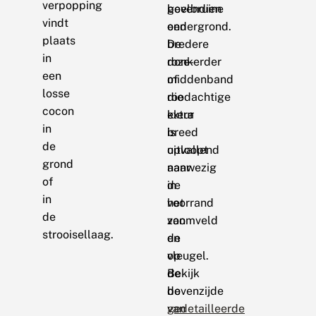
verpopping
geelbruine
bovendien
vindt
ondergrond.
een
plaats
De
bredere
in
roze-
donkerder
een
of
middenband
losse
roodachtige
die
cocon
kleur
extra
in
is
breed
de
opvallend
uitloopt
grond
aanwezig
naar
of
in
de
in
het
voorrand
de
zoomveld
van
strooisellaag.
en
de
op
vleugel.
de
Bekijk
bovenzijde
de
van
gedetailleerde