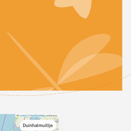
Leaflet
|
©
OpenStreetMap
contributors
Duinhalmuiltje