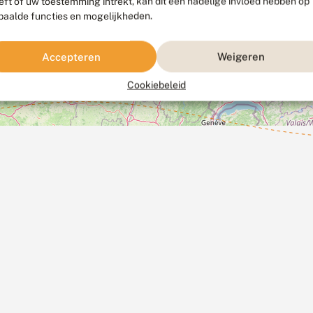
eft of uw toestemming intrekt, kan dit een nadelige invloed hebben op
paalde functies en mogelijkheden.
Accepteren
Weigeren
Cookiebeleid