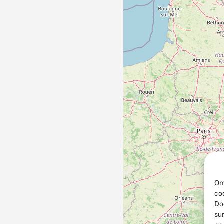
Om
co
Do
su