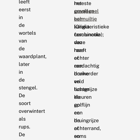
leeft
meeste
het
eerst
gevallen
oranjegeel
in
een
halmuiltje
de
karakteristieke
(Oligia
wortels
combinatie
fasciuncula);
van
van
deze
de
roze-
heeft
waardplant,
of
echter
later
roodachtig
een
in
bruine
donkerder
de
en
veld
stengel.
lichtgrijze
tussen
De
kleuren
de
soort
op
golflijn
overwintert
een
en
als
bruingrijze
de
rups.
of
achterrand,
De
soms
en