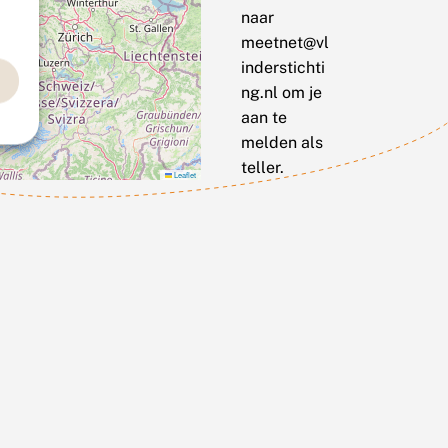
naar
meetnet@vl
inderstichti
ng.nl om je
aan te
melden als
teller.
Leaflet