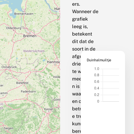
ers.
Wanneer de
grafiek
leeg is,
betekent
dit dat de
soort in de
afgelopen
Duinhalmuiltje
drie jaar op
te weinig
meetpunte
n is
waargenom
en om een
betrouwbar
e trend te
kunnen
berekenen.