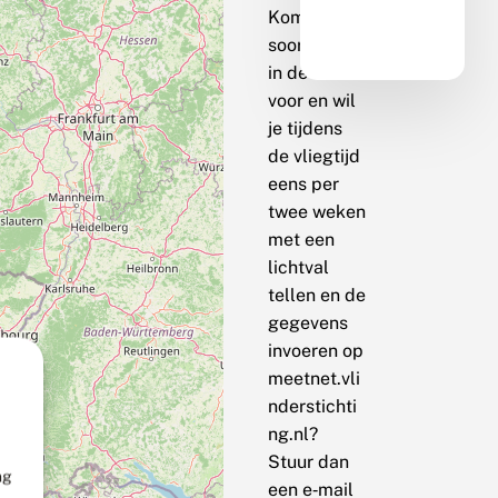
Komt de
soort bij jou
in de buurt
voor en wil
je tijdens
de vliegtijd
eens per
twee weken
met een
lichtval
tellen en de
gegevens
invoeren op
meetnet.vli
nderstichti
ng.nl?
Stuur dan
ng
een e‑mail