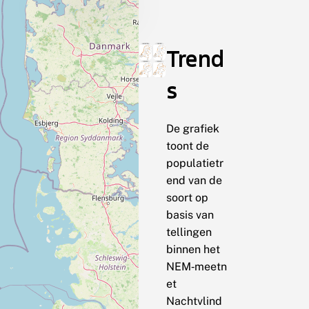
Trend
s
De grafiek
toont de
populatietr
end van de
soort op
basis van
tellingen
binnen het
NEM‑meetn
et
Nachtvlind