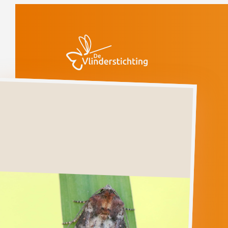
Doorgaan naar inhoud
Vlinders
Duinhalmuiltje
Kwetsbaar
(voorlopige rode
lijst)
Duinhalmuiltje
LITOLIGIA
LITEROSA