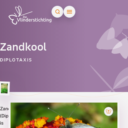
Doorgaan naar inhoud
Zandkool
DIPLOTAXIS
Zandkool
Soorten
(Diplotaxis)
die
is