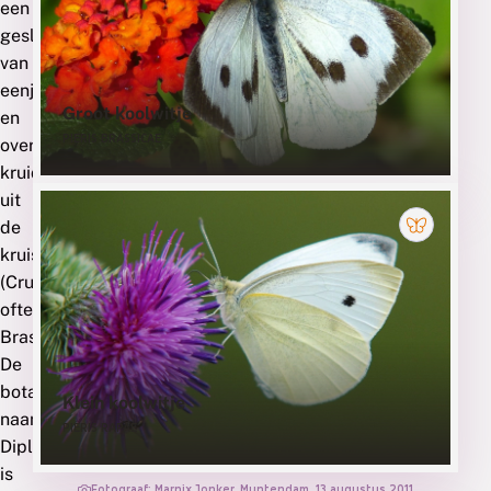
een
deze
geslacht
waardplant
van
eenjarige
gebruiken
Groot koolwitje
en
PIERIS BRASSICAE
zijn
overblijvende
kruiden
uit
de
kruisbloemenfamilie
(Cruciferae
oftewel
Brassicaceae).
De
botanische
Klein koolwitje
naam
PIERIS RAPAE
Diplotaxis
is
Fotograaf: Marnix Jonker, Muntendam, 13 augustus 2011