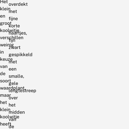
Het
overdekt
klein
met
en
fijne
groot
korte
koolwitje
haartjes,
verschillen
fijn
weinig
zwart
in
gespikkeld
keuze
met
van
een
de
smalle,
soort
gele
waardplant,
lengtestreep
maar
over
het
het
klein
midden
koolwitje
van
heeft
de