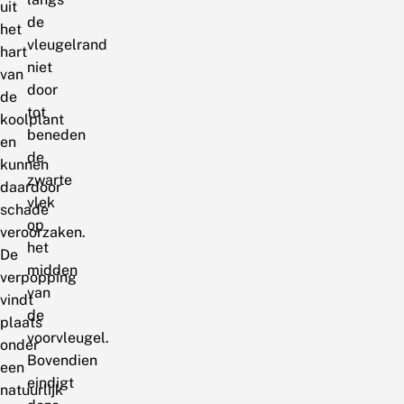
uit
de
het
vleugelrand
hart
niet
van
door
de
tot
koolplant
beneden
en
de
kunnen
zwarte
daardoor
vlek
schade
op
veroorzaken.
het
De
midden
verpopping
van
vindt
de
plaats
voorvleugel.
onder
Bovendien
een
eindigt
natuurlijk