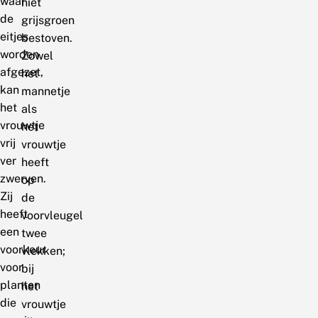
waar
niet
de
grijsgroen
eitjes
bestoven.
worden
Zowel
afgezet,
het
kan
mannetje
het
als
vrouwtje
het
vrij
vrouwtje
ver
heeft
zwerven.
op
Zij
de
heeft
voorvleugel
een
twee
voorkeur
vlekken;
voor
bij
planten
het
die
vrouwtje