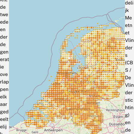
deli
de
jk
twe
Me
ede
etn
en
et
der
Vlin
de
der
gen
s
erat
(CB
ie
S /
ove
De
rlap
Vlin
pen
der
elk
stic
aar
htin
ged
g)
eelt
en
elij
de