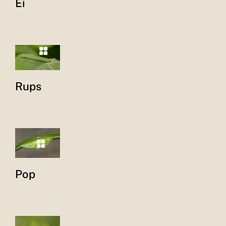
Ei
Rups
Pop