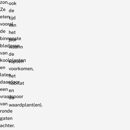
zon.
ook
Ze
de
eten
tijd
vooral
van
de
het
binnenste
jaar
bladeren
waarin
van
de
koolplanten
rupsen
en
voorkomen,
laten
het
daardoor
habitat
een
en
vraatspoor
de
van
waardplant(en).
ronde
gaten
achter.