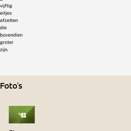
vijftig
eitjes
afzetten
die
bovendien
groter
zijn.
Foto's