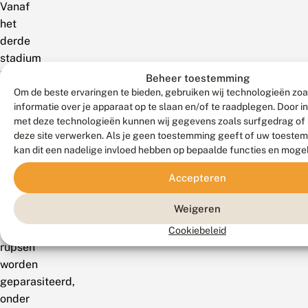
Vanaf
het
derde
stadium
leven
Beheer toestemming
ze
Om de beste ervaringen te bieden, gebruiken wij technologieën zo
informatie over je apparaat op te slaan en/of te raadplegen. Door 
meestal
met deze technologieën kunnen wij gegevens zoals surfgedrag of 
in
deze site verwerken. Als je geen toestemming geeft of uw toestem
het
kan dit een nadelige invloed hebben op bepaalde functies en moge
hart
Accepteren
van
de
Weigeren
plant.
Veel
Cookiebeleid
rupsen
worden
geparasiteerd,
onder