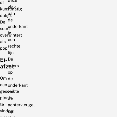
deze
of
vlek
kunstmatig
aan
dakje.
de
De
onderkant
soort
in
overwintert
een
als
rechte
pop.
lijn.
Ei-
De
afzet
aders
op
Om
de
een
onderkant
geschikte
van
plaats
de
te
achtervleugel
vinden
zijn