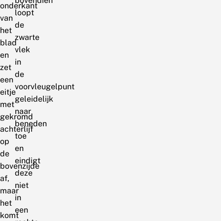
bovendien
onderkant
loopt
van
de
het
zwarte
blad
vlek
en
in
zet
de
een
voorvleugelpunt
eitje
geleidelijk
met
naar
gekromd
beneden
achterlijf
toe
op
en
de
eindigt
bovenzijde
deze
af,
niet
maar
in
het
een
komt