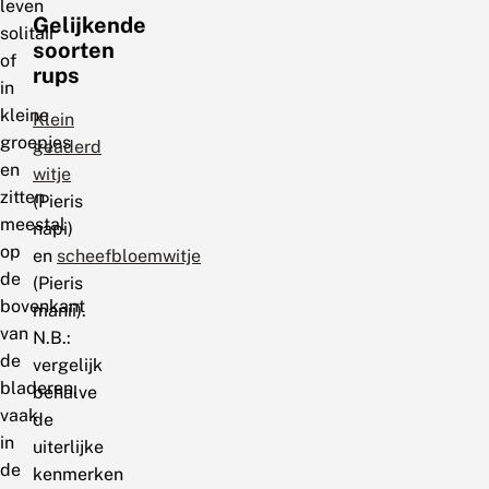
leven
Gelijkende
solitair
soorten
of
rups
in
kleine
Klein
groepjes
geaderd
en
witje
zitten
(Pieris
meestal
napi)
op
en
scheefbloemwitje
de
(Pieris
bovenkant
manii).
van
N.B.:
de
vergelijk
bladeren,
behalve
vaak
de
in
uiterlijke
de
kenmerken