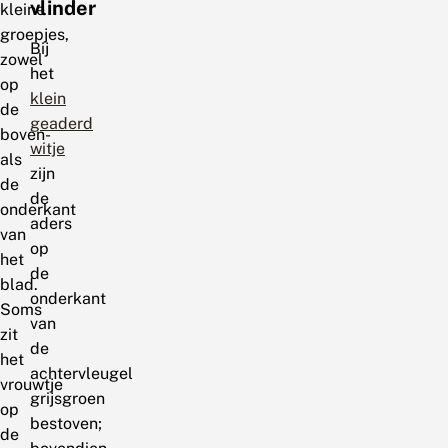
vlinder
kleine
groepjes,
Bij
zowel
het
op
klein
de
geaderd
boven-
witje
als
zijn
de
de
onderkant
aders
van
op
het
de
blad.
onderkant
Soms
van
zit
de
het
achtervleugel
vrouwtje
grijsgroen
op
bestoven;
de