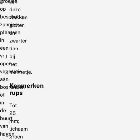
groeien
zijn
op
deze
beschutte,
vlekken
zonnige
groter
plaatsen
en
in
zwarter
een
dan
vrij
bij
open
het
vegetatie
mannetje.
aan
Kenmerken
bosranden
rups
of
in
Tot
de
25
buurt
mm;
van
lichaam
hagen.
groen