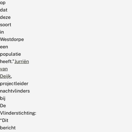
op
dat
deze
soort
in
Westdorpe
een
populatie
heeft.”
Jurriën
van
Deijk
,
projectleider
nachtvlinders
bij
De
Vlinderstichting:
“Dit
bericht