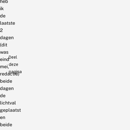
heb
ik
de
laatste
2
dagen
(dit
was
Deel
eind
deze
mei,
pagina
redactie)
beide
dagen
de
lichtval
geplaatst
en
beide