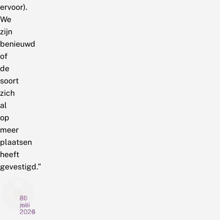
ervoor).
We
zijn
benieuwd
of
de
soort
zich
al
op
meer
plaatsen
heeft
gevestigd.”
30
21
6
juli
mei
mei
2026
2026
2024