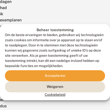
dagen
had
ik
exemplaren
van
Beheer toestemming
Eilema
Om de beste ervaringen te bieden, gebruiken wij technologieën
caniola
zoals cookies om informatie over je apparaat op te slaan en/of
in
te raadplegen. Door in te stemmen met deze technologieën
kunnen wij gegevens zoals surfgedrag of unieke ID's op deze
mijn
site verwerken. Als je geen toestemming geeft of uw
lichtval.
toestemming intrekt, kan dit een nadelige invloed hebben op
In
bepaalde functies en mogelijkheden.
totaal
4
Accepteren
exemplaren.
Weigeren
Het
lijkt
Cookiebeleid
er
dus