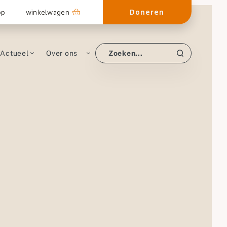
Doneren
op
winkelwagen
Actueel
Over ons