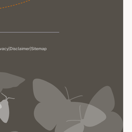
ivacy
|
Disclaimer
|
Sitemap