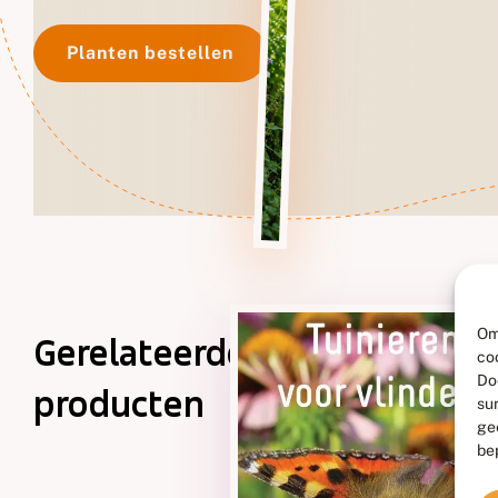
Planten bestellen
Om
Gerelateerde
co
Do
producten
su
ge
be