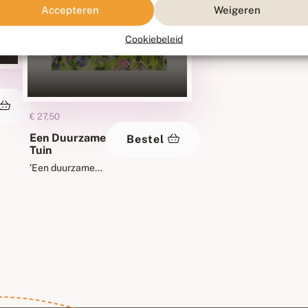
Accepteren
Weigeren
Cookiebeleid
€
27,50
Een Duurzame
Bestel
Tuin
'Een duurzame
tuin' van Albert
Vliegenthart is
een inspirerend
boek dat laat
zien hoe je jouw
tuin, balkon of
terras
aantrekkelijk
kunt maken voor