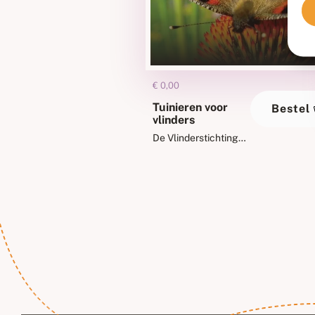
€
0,00
Tuinieren voor
Bestel
vlinders
De Vlinderstichting
heeft samen met tv-
tuinman Lodewijk
Hoekstra een boekje
gemaakt: Tuinieren
voor vlinders. Vol
wetenswaardigheden
over vlinders. Wat
hebben ze nodig,
welke soorten ziet u
in de tuin? Met
praktische tips voor