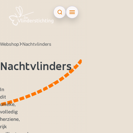
Doorgaan naar inhoud
Webshop
Nachtvlinders
Nachtvlinders
In
dit
unieke,
volledig
herziene,
rijk