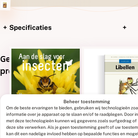
Uitgebreide
+
Specificaties
+
+
omschrijving
Gerelateerde
producten
Beheer toestemming
Om de beste ervaringen te bieden, gebruiken wij technologieën zo
informatie over je apparaat op te slaan en/of te raadplegen. Door 
met deze technologieën kunnen wij gegevens zoals surfgedrag of 
€
0,00
deze site verwerken. Als je geen toestemming geeft of uw toestem
kan dit een nadelige invloed hebben op bepaalde functies en moge
Aan de slag
Bestel