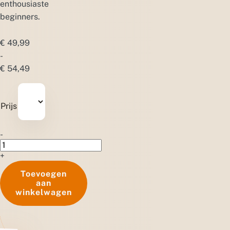
enthousiaste
beginners.
€
49,99
-
Prijsklasse:
€
54,49
€ 49,99
tot
Prijs
€ 54,49
Nachtvlinders
-
aantal
+
Toevoegen
aan
winkelwagen