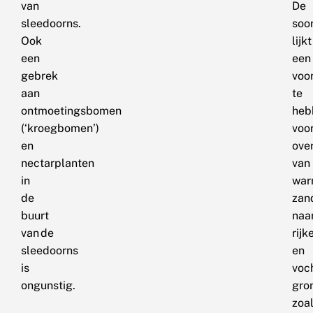
van
De
sleedoorns.
soo
Ook
lijkt
een
een
gebrek
voo
aan
te
ontmoetingsbomen
heb
(‘kroegbomen’)
voo
en
ove
nectarplanten
van
in
war
de
zan
buurt
naa
van de
rijk
sleedoorns
en
is
voc
ongunstig.
gro
zoa