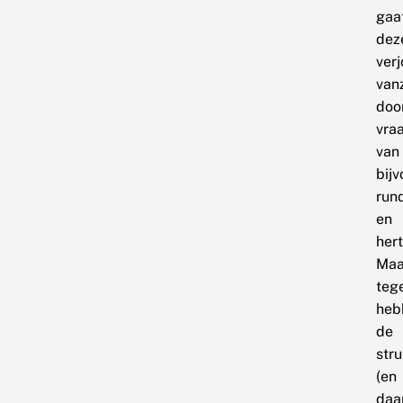
gaa
dez
ver
vanz
doo
vra
van
bij
run
en
hert
Maa
teg
heb
de
stru
(en
daa