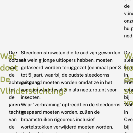
de
vlin
onz
hul
nod
De
Sleedoornstruwelen die te oud zijn geworden
De
Wat
W
oorzaak
en weinig jonge uitlopers hebben, moeten
sle
doet
k
van
gefaseerd worden teruggezet (eenmaal per 3
kom
de
tot 5 jaar), waarbij de oudste sleedoorns
in
De
d
achteruitgang
gespaard moeten worden omdat ze in het
Fri
Vlinderstichting?
s
tot
voorjaar waardevol zijn als nectarplant voor
voo
de
insecten.
bij
vo
jaren
Waar ‘verbraming’ optreedt en de sleedoorns
Wol
tachtig
gespaard moeten worden, zullen de
in
van
braamstruiken rigoureus inclusief
Over
de
wortelstokken verwijderd moeten worden.
bij