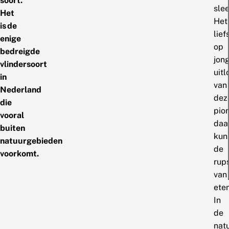
soort.
sle
Het
Het
is de
lief
enige
op
bedreigde
jon
vlindersoort
uitl
in
van
Nederland
dez
die
pion
vooral
daa
buiten
kun
natuurgebieden
de
voorkomt.
rup
van
eten
In
de
nat