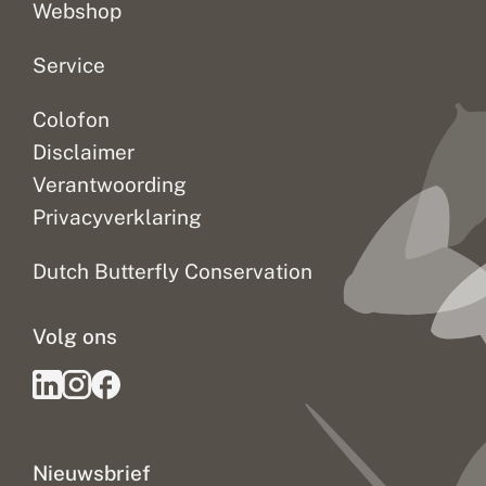
e
Webshop
e
d
o
Service
o
r
Colofon
n
p
Disclaimer
a
g
Verantwoording
e
Privacyverklaring
Dutch Butterfly Conservation
Volg ons
Nieuwsbrief