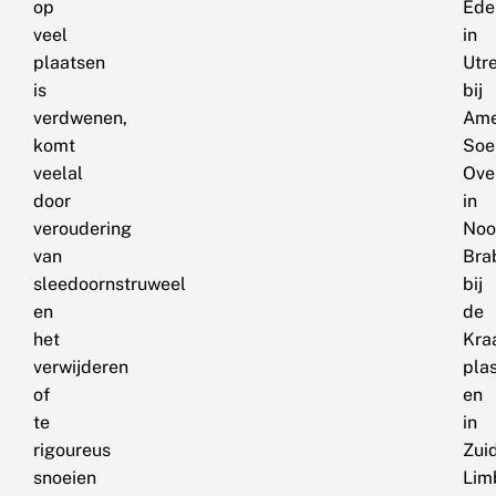
op
Ede
veel
in
plaatsen
Utr
is
bij
verdwenen,
Ame
komt
Soe
veelal
Ove
door
in
veroudering
Noo
van
Bra
sleedoornstruweel
bij
en
de
het
Kra
verwijderen
pla
of
en
te
in
rigoureus
Zui
snoeien
Lim