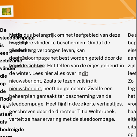
De
Mede
Het is dus belangrijk om het leefgebied van deze
De
sleedoornpage
mogelijk
kwetsbare vlinder te beschermen. Omdat de
bep
is
gemaakt
vlinders erg verborgen leven, kan
eis
een
door:
de
sleedoornpage
De
het best worden geteld door de
aan
zeldzame
Vlinderstichting
eitjes te zoeken. Het tellen van de eitjes gebeurt in
zijn
vlinder
de winter. Lees hier alles over in
dit
lee
die
nieuwsbericht
. Zoals te lezen valt in
dit
Zo
op
nieuwsbericht
, heeft de gemeente Zwolle een
legt
de
beheerplan gemaakt ter bescherming van de
het
Rode
sleedoornpage. Heel fijn! In
deze
korte verhaaltjes,
vro
Lijst
geschreven door de directeur Titia Wolterbeek,
haa
staat
vertelt ze haar ervaring met de sleedoornpage.
eitj
als
uits
bedreigde
op