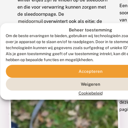
Een
en die voor verwarring kunnen zorgen met
soo
de sleedoornpage. De
van
meidoornuil
overwintert ook als eitje; de
pant
eitjes verkleuren van lichtgeel naar bruin en
Beheer toestemming
of
zijn enigszins piramidevormig.
Om de beste ervaringen te bieden, gebruiken wij technologieën zoa
bad
over je apparaat op te slaan en/of te raadplegen. Door in te stem
technologieën kunnen wij gegevens zoals surfgedrag of unieke ID'
Als je geen toestemming geeft of uw toestemming intrekt, kan dit 
Zo
Ook
hebben op bepaalde functies en mogelijkheden.
kun
andere
Accepteren
je
de
vondsten
Weigeren
pop
van
Cookiebeleid
Deel
de
meidoornooglapmot
(
Bucculatrix
dez
bechsteinella
)
pagi
tegenkomen.