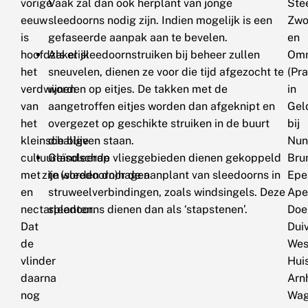
vorige
Vaak zal dan ook herplant van jonge
Ste
eeuw
sleedoorns nodig zijn. Indien mogelijk is een
Zwo
is
gefaseerde aanpak aan te bevelen.
en
hoofdzakelijk
Als er sleedoornstruiken bij beheer zullen
Om
het
sneuvelen, dienen ze voor die tijd afgezocht te
(Pra
verdwijnen
worden op eitjes. De takken met de
in
van
aangetroffen eitjes worden dan afgeknipt en
Gel
het
overgezet op geschikte struiken in de buurt
bij
kleinschalige
die blijven staan.
Nun
cultuurlandschap
Geïsoleerde vlieggebieden dienen gekoppeld
Bru
met zijn (sleedoorn)hagen
te worden door de aanplant van sleedoorns in
Epe
en
struweelverbindingen, zoals windsingels. Deze
Ape
nectarplanten.
sleedoorns dienen dan als ‘stapstenen’.
Doe
Dat
Dui
de
Wes
vlinder
Hui
daarna
Arn
nog
Wag