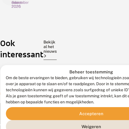
maart
februari
december
2026
2026
2025
Z
W
G
a
a
e
g
a
s
e
r
l
n
De
o
De
a
Voor
Ook
v
m
a
lente
Vlinderstichting, Onderzoekcentrum
het
Bekijk
o
l
g
al het
lijkt
B-
gentiaanblauwtje
o
i
d
nieuws
interessant
in
WARE, Radboud
is
r
b
e
het
Universiteit, Stichting
het
d
e
w
e
l
o
bos
Bargerveen, Waardenburg
nu
Beheer toestemming
b
l
r
nog
Ecology
alle
r
e
k
Om de beste ervaringen te bieden, gebruiken wij technologieën zoa
ver
Kenmerkende
hens
u
n
s
over je apparaat op te slaan en/of te raadplegen. Door in te stem
weg,
libellen
aan
i
v
h
technologieën kunnen wij gegevens zoals surfgedrag of unieke ID'
n
maar
e
uit
o
dek.
Als je geen toestemming geeft of uw toestemming intrekt, kan dit 
e
r
p
we
Nederlandse
De
hebben op bepaalde functies en mogelijkheden.
e
d
:
zijn
vennen
soort
i
w
k
al
gaan
is
Accepteren
k
i
l
van
sinds
landelijk
e
j
e
n
n
i
start
2010
bedreigd
Weigeren
Meld waarnemingen
© 2026 Vlinderstichting