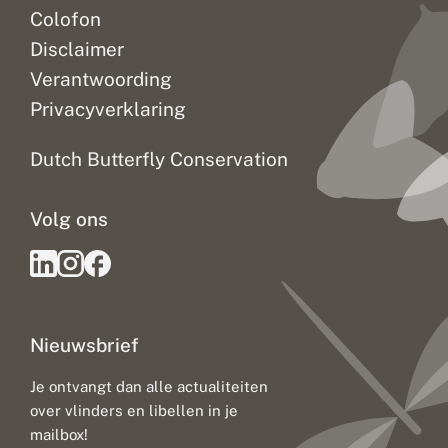
u
a
Colofon
r
n
s
b
Disclaimer
t
l
o
a
Verantwoording
f
u
Privacyverklaring
g
w
e
t
b
j
Dutch Butterfly Conservation
r
e
e
k
Volg ons
a
l
s
s
t
i
l
Nieuwsbrief
l
e
b
Je ontvangt dan alle actualiteiten
o
over vlinders en libellen in je
o
mailbox!
s