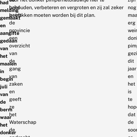
had
brief
behouden, verbeteren en vergroten en zij zal zeker
nog
melding
geeft
betrokken moeten worden bij dit plan.
maa
gemaakt
de
erg
en
provincie
wei
aangifte
een
don
gedaan
overzicht
pim
van
van
gez
het
de
dit
maaien
gang
jaar
in
van
en
begin
zaken
het
juli
en
is
van
geeft
te
de
ze
hop
berm
het
dat
waar
Waterschap
de
het
de
soo
donker