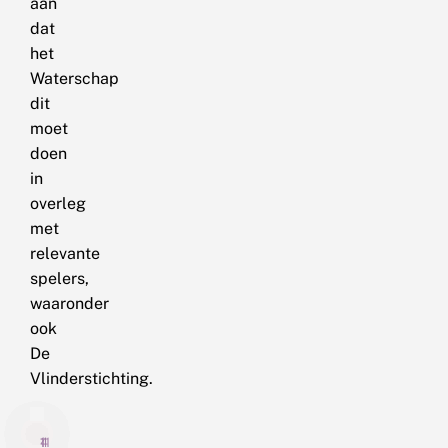
aan
dat
het
Waterschap
dit
moet
doen
in
overleg
met
relevante
spelers,
waaronder
ook
De
Vlinderstichting.
4
11
1