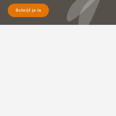
d
o
Schrijf je in
e
n
e
r