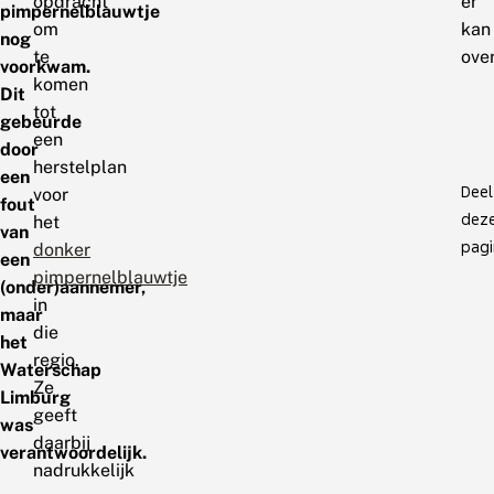
opdracht
er
pimpernelblauwtje
om
kan
nog
te
ove
voorkwam.
komen
Dit
tot
gebeurde
een
door
herstelplan
een
Deel
voor
fout
dez
het
van
pagi
donker
een
pimpernelblauwtje
(onder)aannemer,
in
maar
die
het
regio.
Waterschap
Ze
Limburg
geeft
was
daarbij
verantwoordelijk.
nadrukkelijk