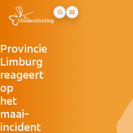
Doorgaan naar inhoud
Provincie
Limburg
reageert
op
het
maai-
incident