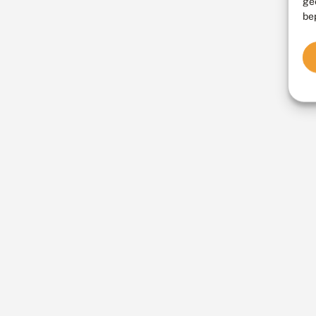
ge
be