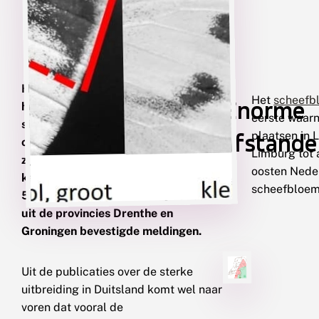
Het scheefbloemwitje is in 2015 voor
Het
scheefb
Enorme
het eerst in Nederland gezien, en
eerste waarn
sindsdien is de soort met een enorme
afstand
plaatsen in 
opmars bezig. Per generatie, en er
Limburg tot 
zijn vier tot vijf generaties per jaar,
oosten Nede
kan de soort zeker een kilometer of
scheefbloem
50 uitbreiden. Inmiddels zijn er ook
uit de provincies Drenthe en
Groningen bevestigde meldingen.
Uit de publicaties over de sterke
uitbreiding in Duitsland komt wel naar
voren dat vooral de