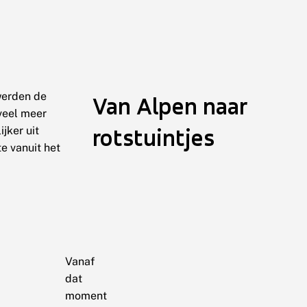
 werden de
Van Alpen naar
veel meer
rotstuintjes
jker uit
e vanuit het
Vanaf
dat
moment