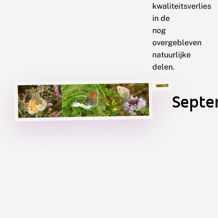
kwaliteitsverlies
in de
nog
overgebleven
natuurlijke
delen.
Septe