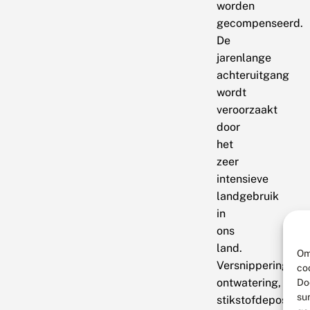
worden
gecompenseerd.
De
jarenlange
achteruitgang
wordt
veroorzaakt
door
het
zeer
intensieve
landgebruik
in
ons
land.
Om
Versnippering,
co
ontwatering,
Do
su
stikstofdepositie