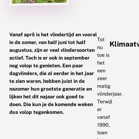
Vanaf april is het vlindertijd en vooral
Tot
in de zomer, van half juni tot half
Klimaat
nu
augustus, zijn er veel vlindersoorten
toe is
actief. Toch is er ook in september
het
nog volop te genieten. Een paar
een
dagvlinders, die al eerder in het jaar
zeer
te zien waren, hebben juist in de
matig
nazomer hun grootste generatie en
vlinderjaar.
lijken het dit najaar ook goed te
Terwijl
doen. Die kun je de komende weken
er
dus volop tegenkomen.
vanaf
1990,
toen