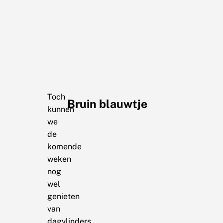
Toch
Bruin blauwtje
kunnen
we
de
komende
weken
nog
wel
genieten
van
dagvlinders,