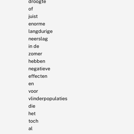
droogte
of
juist
enorme
langdurige
neerslag
in de
zomer
hebben
negatieve
effecten
en
voor
vlinderpopulaties
die
het
toch
al