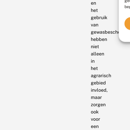
ge
en
be
het
gebruik
van
gewasbeschermin
hebben
niet
alleen
in
het
agrarisch
gebied
invloed,
maar
zorgen
ook
voor
een