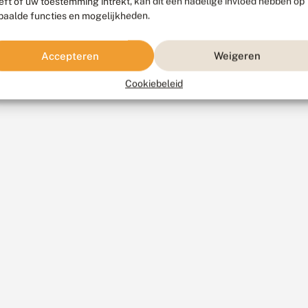
eft of uw toestemming intrekt, kan dit een nadelige invloed hebben op
paalde functies en mogelijkheden.
Accepteren
Weigeren
gsmiddelen
Cookiebeleid