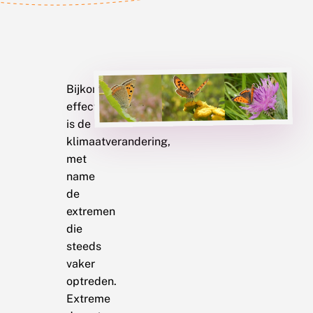
Bijkomend
effect
is de
klimaatverandering,
met
name
de
extremen
die
steeds
vaker
optreden.
Extreme