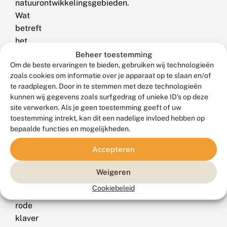
natuurontwikkelingsgebieden.
Wat
betreft
het
gewenste
Beheer toestemming
Om de beste ervaringen te bieden, gebruiken wij technologieën
beheer
zoals cookies om informatie over je apparaat op te slaan en/of
op
te raadplegen. Door in te stemmen met deze technologieën
die
kunnen wij gegevens zoals surfgedrag of unieke ID's op deze
plekken
site verwerken. Als je geen toestemming geeft of uw
is
toestemming intrekt, kan dit een nadelige invloed hebben op
bepaalde functies en mogelijkheden.
het
gefaseerd
Accepteren
maaien
van
Weigeren
plekken
Cookiebeleid
met
rode
klaver