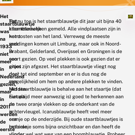
Het
Het
Tot nu toe is het staartblauwtje dit jaar uit bijna 40
staartblauwtje
staartblauwtje
kilometerhokken gemeld. Alle vindplaatsen zijn in
was
komt
het oosten van het land. Verreweg de meeste
na
voor
meldingen komen uit Limburg, maar ook in Noord-
1933
in
Brabant, Gelderland, Overijssel en Groningen is de
niet
een
soort gezien. Op veel plekken is ook gezien dat er
meer
groot
eitjes zijn afgezet. Het staartblauwtje vliegt nog
in
deel
door tot eind september en er is dus nog de
Nederland
van
mogelijkheid om hem op andere plekken te vinden.
gezien,
Midden-
Het staartblauwtje is behalve aan het staartje (dat
maar
Europa
niet altijd meer aanwezig is) goed te herkennen aan
in
en
de twee oranje vlekken op de onderkant van de
2011
is
achtervleugel. Icarusblauwtje heeft veel meer
werden
een
oranje op de onderzijde. Bij oude staartblauwtjes is
de
mobiele
het oranje soms bijna onzichtbaar en dan heeft de
eerste
vlinder
vlinder wel wat weg van een boomblauwtje. Probeer,