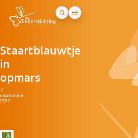
Doorgaan naar inhoud
Staartblauwtje
in
opmars
11
september
2017