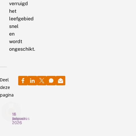
verruigd
het
leefgebied
snel
en
wordt
ongeschikt.
Deel
deze
pagina
11
15
18
februari
januari
augustus
2026
2026
2025
W
H
V