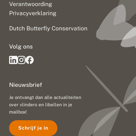
o
Verantwoording
f
Privacyverklaring
g
e
b
Dutch Butterfly Conservation
r
e
k
Volg ons
a
l
s
s
t
i
l
Nieuwsbrief
l
e
b
Je ontvangt dan alle actualiteiten
o
over vlinders en libellen in je
o
mailbox!
s
d
o
Schrijf je in
e
n