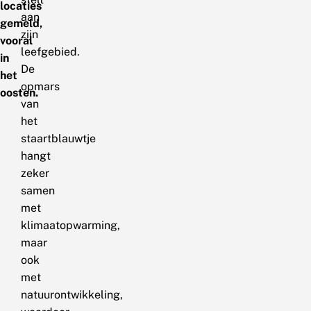
locaties
aan
gemeld,
zijn
vooral
leefgebied.
in
De
het
opmars
oosten.
van
het
staartblauwtje
hangt
zeker
samen
met
klimaatopwarming,
maar
ook
met
natuurontwikkeling,