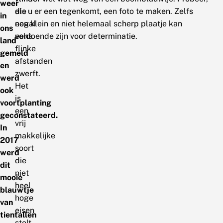
weer
die
als u er een tegenkomt, een foto te maken. Zelfs
in
nogal
een klein en niet helemaal scherp plaatje kan
ons
eens
voldoende zijn voor determinatie.
land
flinke
gemeld
afstanden
en
zwerft.
werd
Het
ook
is
voortplanting
een
geconstateerd.
vrij
In
makkelijke
2017
soort
werd
die
dit
niet
mooie
heel
blauwtje
hoge
van
eisen
tientallen
stelt