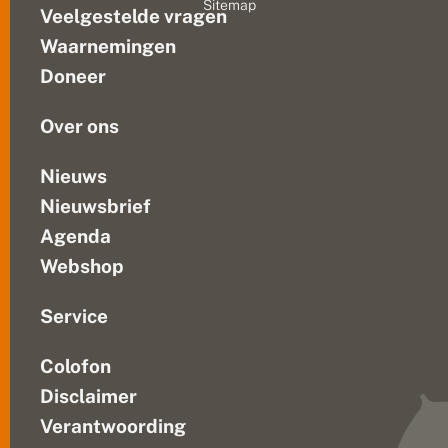
Sitemap
ij
Veelgestelde vragen
Half
j
mei
o
Waarnemingen
is
u
Doneer
i
een
n
goede...
d
Over ons
e
b
u
Nieuws
u
Nieuwsbrief
r
t
Agenda
?
Webshop
Service
Colofon
Disclaimer
Verantwoording