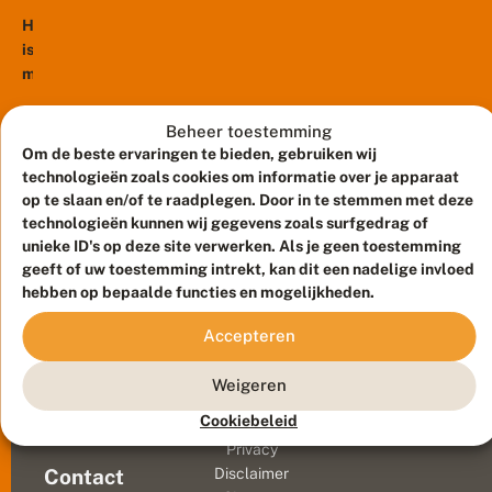
r
g
Het
e
is
n
maar
m
een
e
vlindertje
t
Beheer toestemming
l
van
Om de beste ervaringen te bieden, gebruiken wij
a
enkele
technologieën zoals cookies om informatie over je apparaat
n
millimeters
op te slaan en/of te raadplegen. Door in te stemmen met deze
g
groot
technologieën kunnen wij gegevens zoals surfgedrag of
e
s
dat
unieke ID's op deze site verwerken. Als je geen toestemming
p
opvalt
geeft of uw toestemming intrekt, kan dit een nadelige invloed
r
door
hebben op bepaalde functies en mogelijkheden.
i
zijn
e
Accepteren
fluorescerende
t
e
kleuren
Meld waarnemingen
© 2026 Vlinderstichting
n
Weigeren
en
–
Duurzaam ontwikkeld door
Go2People
, ontworpen door
lange
Cookiebeleid
o
Blue Field Agency
antennen:
o
Privacy
k
de
Contact
Disclaimer
b
dwerglangsprietmot.