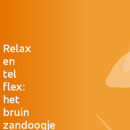
Doorgaan naar inhoud
Relax
en
tel
flex:
het
bruin
zandoogje