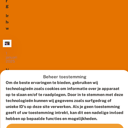
t
r
k
om
zelf
e
g
a
in
li
u
hun
n
b
s
In
het
temperatuur...
t
e
v
het
buitenland
i
ll
li
weekend
e
te
e
n
van
genieten.
n
d
16
e
Daar
r
tot
kun
t
en
1
je
e
januari
met
vaak
2025
l
18
ook
w
H
e
mei
veel
e
Beheer toestemming
e
is
en
l
k
Om de beste ervaringen te bieden, gebruiken wij
het
p
andere
e
technologieën zoals cookies om informatie over je apparaat
o
Het
weer
vlinders...
n
op te slaan en/of te raadplegen. Door in te stemmen met deze
o
nieuwe
zover:
d
k
technologieën kunnen wij gegevens zoals surfgedrag of
jaar
2
het
i
unieke ID's op deze site verwerken. Als je geen toestemming
0
is
jaarlijkse
n
geeft of uw toestemming intrekt, kan dit een nadelige invloed
2
begonnen
2
argusvlindertelweekend
5
hebben op bepaalde functies en mogelijkheden.
0
en
vindt
|
2
er
30