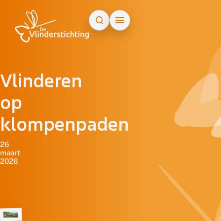
Doorgaan naar inhoud
Vlinderen
op
klompenpaden
26
maart
2026