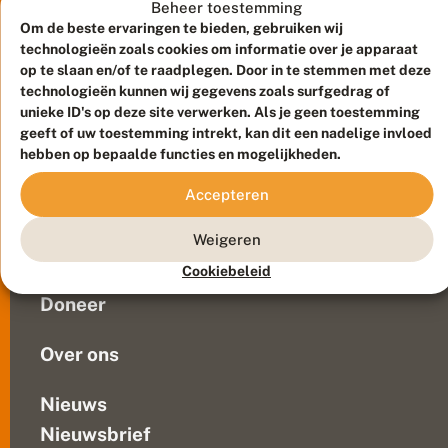
s
dan
Beheer toestemming
i
zijn
Om de beste ervaringen te bieden, gebruiken wij
n
er
technologieën zoals cookies om informatie over je apparaat
h
nog
op te slaan en/of te raadplegen. Door in te stemmen met deze
e
steeds
t
technologieën kunnen wij gegevens zoals surfgedrag of
n
vlinders
unieke ID's op deze site verwerken. Als je geen toestemming
Meld waarnemingen
© 2026 Vlinderstichting
a
actief.
geeft of uw toestemming intrekt, kan dit een nadelige invloed
j
Duurzaam ontwikkeld door
Go2People
, ontworpen door
hebben op bepaalde functies en mogelijkheden.
Help
a
Blue Field Agency
de
a
Privacy
Accepteren
r
vlinders
Contact
Disclaimer
in
Sitemap
Weigeren
Veelgestelde vragen
het
najaar
Waarnemingen
Cookiebeleid
en
Doneer
breng
kleur...
Over ons
Nieuws
Nieuwsbrief