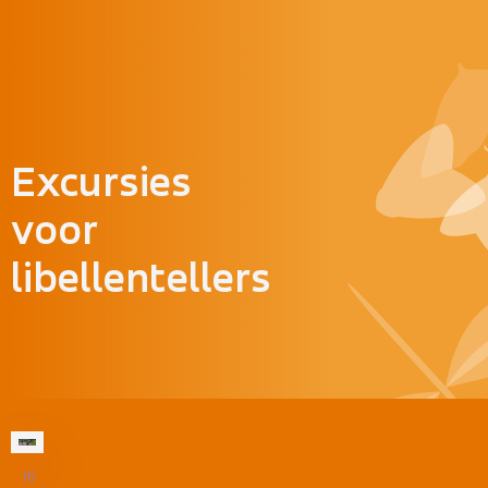
Doorgaan naar inhoud
Excursies
voor
libellentellers
16