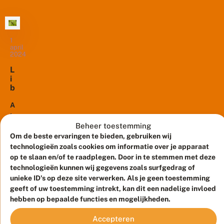
e
p
is
zwerft.
a
r
in
r
Je
o
g
2023
kunt
f
u
begonnen
1
i
hem
s
april
t
met
dus
2024
v
e
het
treffen
li
e
L
n
tellen
op
r
i
d
van
plaatsen
t
b
e
een
v
e
waar
r
a
ll
Als
vlinderroute
je...
g
n
e
je
in
e
d
n
Beheer toestemming
mensen
s
Heerenveen.
r
h
Om de beste ervaringen te bieden, gebruiken wij
i
vraagt
Ze
o
e
g
technologieën zoals cookies om informatie over je apparaat
of
g
r
was
n
op te slaan en/of te raadplegen. Door in te stemmen met deze
e
k
ze
direct
a
technologieën kunnen wij gegevens zoals surfgedrag of
z
e
libellen
13
l
zo
o
n
unieke ID's op deze site verwerken. Als je geen toestemming
januari
e
willen
gemotiveerd
2024
m
n
geeft of uw toestemming intrekt, kan dit een nadelige invloed
e
tellen,
dat
e
e
hebben op bepaalde functies en mogelijkheden.
r
2
r
n
krijg
ze
d
0
s
i
je
maar
t
2
Accepteren
s