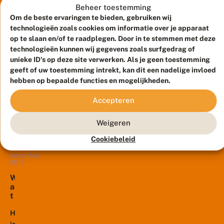
z
Beheer toestemming
van
groot
o
Om de beste ervaringen te bieden, gebruiken wij
28
vorig
dikkopjes
m
augustus
technologieën zoals cookies om informatie over je apparaat
jaar
uit
2018
e
op te slaan en/of te raadplegen. Door in te stemmen met deze
herinneren
r
de
E
technologieën kunnen wij gegevens zoals surfgedrag of
v
we
pop
x
unieke ID's op deze site verwerken. Als je geen toestemming
li
ons
t
en
n
geeft of uw toestemming intrekt, kan dit een nadelige invloed
r
nog
die
d
hebben op bepaalde functies en mogelijkheden.
a
Dankzij
goed.
verse,...
e
v
het
Voor
r
Accepteren
li
warme
s
de
n
weer
zomervlinders
d
Weigeren
afgelopen
e
die
r
zomermaanden,
Cookiebeleid
maar
g
4
lijken
één
e
december
veel
generatie
2017
n
vlinders
e
per
W
r
extra
jaar
a
a
generaties
hebben,
t
t
te
k
kunnen
i
l
Het
hebben
we...
e
e
is