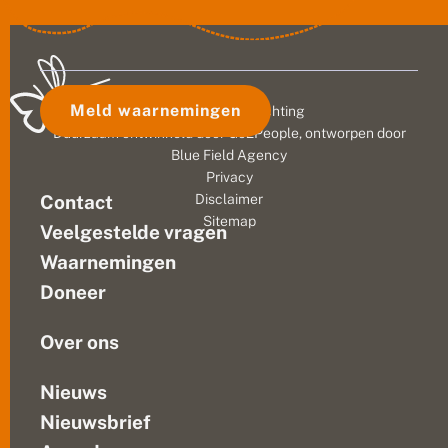
j
dat
naar
u
er
zon
n
maar
en...
i
erg
d
i
weinig
Meld waarnemingen
© 2026 Vlinderstichting
p
vlinders
!
Duurzaam ontwikkeld door
Go2People
, ontworpen door
zijn,
Blue Field Agency
de
Privacy
zogenaamde
Contact
Disclaimer
‘junidip’.
Sitemap
Veelgestelde vragen
De
voorjaarsvlinders
Waarnemingen
zijn
Doneer
weg
en...
Over ons
Nieuws
Nieuwsbrief