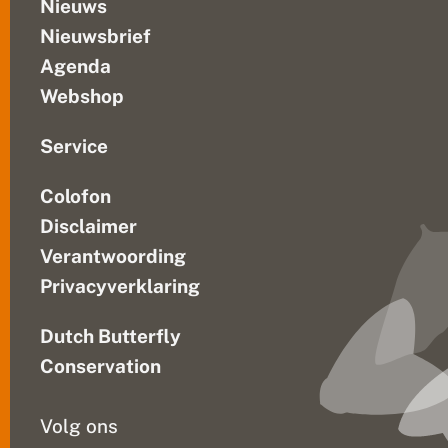
i
Nieuws
n
Nieuwsbrief
N
e
Agenda
d
e
Webshop
r
l
a
Service
n
d
Colofon
Disclaimer
Verantwoording
Privacyverklaring
Dutch Butterfly
Conservation
Volg ons