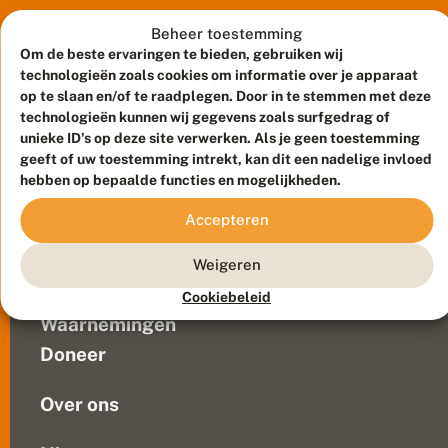
pimpernelblauwtje
e
gezien.
Beheer toestemming
l
b
In
Om de beste ervaringen te bieden, gebruiken wij
l
2001
technologieën zoals cookies om informatie over je apparaat
a
had
op te slaan en/of te raadplegen. Door in te stemmen met deze
u
technologieën kunnen wij gegevens zoals surfgedrag of
deze
w
unieke ID's op deze site verwerken. Als je geen toestemming
vlindersoort
t
geeft of uw toestemming intrekt, kan dit een nadelige invloed
j
zich
Meld waarnemingen
© 2026 Vlinderstichting
e
hebben op bepaalde functies en mogelijkheden.
vanuit
n
Duurzaam ontwikkeld door
Go2People
, ontworpen door
Duitsland
i
Blue Field Agency
Accepteren
in
e
Privacy
t
Posterholt
Contact
Disclaimer
Weigeren
m
gevestigd.
Sitemap
e
Veelgestelde vragen
De
Cookiebeleid
e
kleine
r
Waarnemingen
oppervlakte
g
Doneer
e
van
z
het...
i
Over ons
e
n