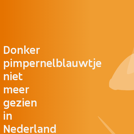
Doorgaan naar inhoud
Donker
pimpernelblauwtje
niet
meer
gezien
in
Nederland