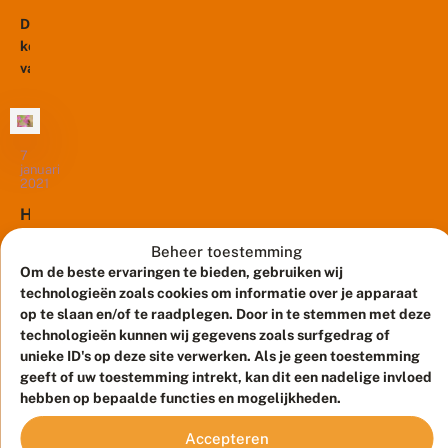
rij
o
w
m
De
geteld
e
m
koninginnen
in
e
e
van
g
het
l
e
de
meetnet
s
z
hommels
v
hommels.
i
li
zijn
Inmiddels
c
e
volop
7
h
is
g
januari
t
actief
het
2021
e
e
en
hommeltelseizoen
n
n
H
w
worden
bijna
o
e
veel
ten
m
Beheer toestemming
e
gemeld
m
einde
Om de beste ervaringen te bieden, gebruiken wij
r
e
In
op
en...
technologieën zoals cookies om informatie over je apparaat
!
l
Nederland
invoerportalen
op te slaan en/of te raadplegen. Door in te stemmen met deze
s
liggen
als
technologieën kunnen wij gegevens zoals surfgedrag of
i
tienduizenden
Waarneming.nl
unieke ID's op deze site verwerken. Als je geen toestemming
n
hectares
d
en
geeft of uw toestemming intrekt, kan dit een nadelige invloed
e
grasland
Telmee.nl.
hebben op bepaalde functies en mogelijkheden.
w
die
Met
e
Accepteren
voor
deze