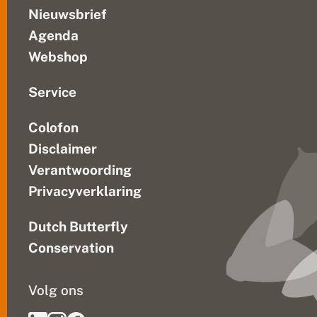
n
Nieuwsbrief
v
o
Agenda
o
r
Webshop
h
o
m
Service
m
e
Colofon
l
s
Disclaimer
Verantwoording
Privacyverklaring
Dutch Butterfly
Conservation
Volg ons