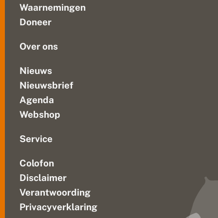
Welk
i-
Waarnemingen
effect
e
Doneer
d
heeft
i
stikstof...
t
Over ons
i
e
Nieuws
Nieuwsbrief
Agenda
Webshop
Service
Colofon
Disclaimer
Verantwoording
Privacyverklaring