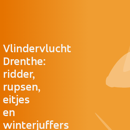
Doorgaan naar inhoud
Vlindervlucht
Drenthe:
ridder,
rupsen,
eitjes
en
winterjuffers