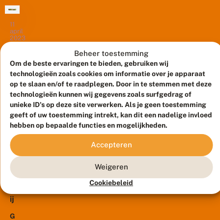
e
u
jaar
s
c
mei
e
h
en
in
11
n
t
dat
Noord-
april
w
i
2023
vieren
Brabant.
i
n
we
Vorige
n
N
V
Beheer toestemming
t
o
met
li
week
Om de beste ervaringen te bieden, gebruiken wij
e
o
n
een
technologieën zoals cookies om informatie over je apparaat
waren
r
r
d
vlindervlucht
op te slaan en/of te raadplegen. Door in te stemmen met deze
we
j
d
e
De
door
technologieën kunnen wij gegevens zoals surfgedrag of
te
u
-
r
Vlinderstichting
unieke ID's op deze site verwerken. Als je geen toestemming
Nederland.
f
B
v
gast...
bestaat
f
r
l
geeft of uw toestemming intrekt, kan dit een nadelige invloed
Iedere
40
e
a
u
hebben op bepaalde functies en mogelijkheden.
maand
jaar
r
b
c
staat
s
a
h
en
Accepteren
een
n
t
dat
30
t
andere
L
januari
vieren
2023
Weigeren
i
provincie
we
m
centraal
V
Cookiebeleid
b
met
r
en
u
een
ij
in
r
vlindervlucht
w
g
mei
il
Gaat
door