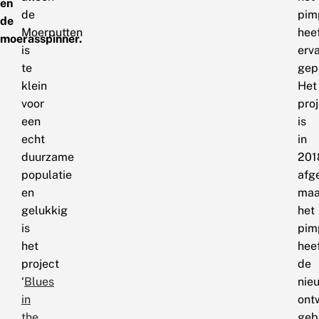
en
de
pim
de
Moerputten
hee
moerasspinner.
is
erv
te
gep
klein
Het
voor
pro
een
is
echt
in
duurzame
201
populatie
afg
en
maa
gelukkig
het
is
pim
het
hee
project
de
‘
Blues
nie
in
ont
the
geb