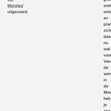
Marshes
’
sne
uitgevoerd.
ont
en
pla
zich
daa
nu
ook
voor
Van
de
wan
in
de
Moe
heb
je
een