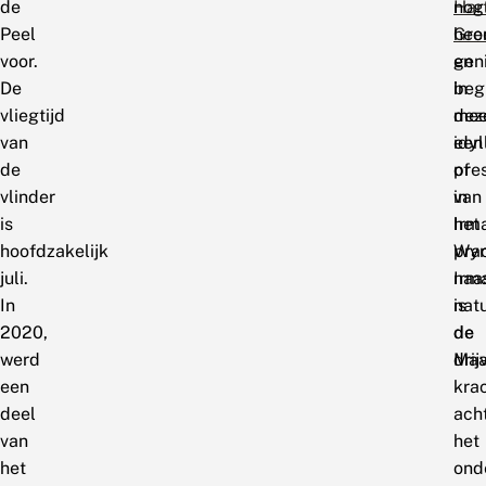
de
Har
nog
Peel
Gro
heer
voor.
en
gen
De
beg
in
vliegtijd
mee
dez
van
een
idyl
de
pre
of
vlinder
van
in
is
Irm
het
hoofdzakelijk
Wyn
pra
juli.
Irm
naa
In
is
nat
2020,
de
de
werd
dri
Maa
een
kra
deel
ach
van
het
het
ond