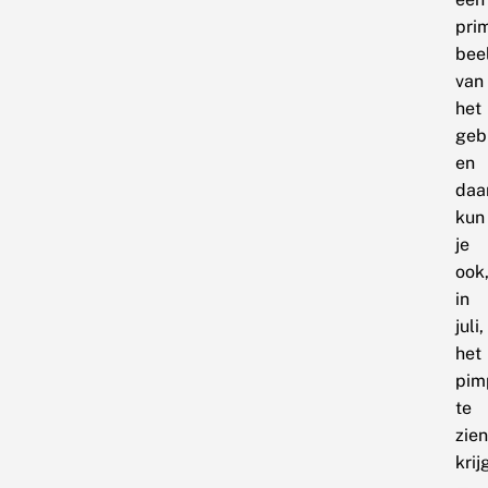
pri
bee
van
het
geb
en
daa
kun
je
ook
in
juli,
het
pim
te
zien
krij