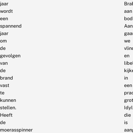
jaar
Bra
wordt
aan
een
bod
spannend
Aan
jaar
gaa
om
we
de
vlin
gevolgen
en
van
libe
de
kijk
brand
in
vast
een
te
pra
kunnen
gro
stellen.
Idyl
Heeft
die
de
is
moerasspinner
aan