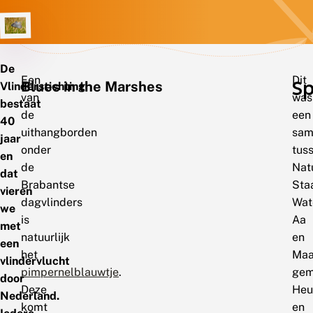
De
Een
Dit
Sp
Blues in the Marshes
Vlinderstichting
van
was
bestaat
de
een
40
uithangborden
sam
jaar
onder
tus
en
de
Nat
dat
Brabantse
Sta
vieren
dagvlinders
Wat
we
is
Aa
met
natuurlijk
en
een
het
Maa
vlindervlucht
pimpernelblauwtje
.
gem
door
Deze
Heu
Nederland.
komt
en