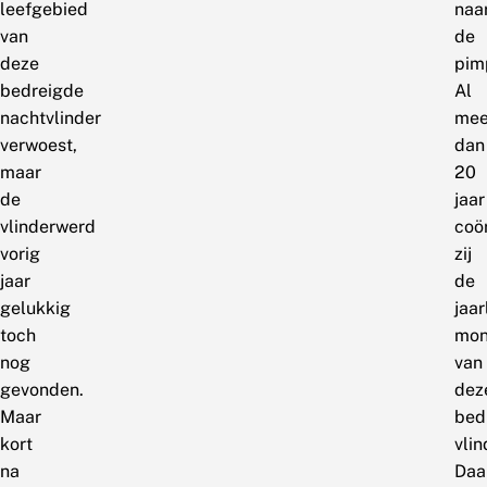
leefgebied
naa
van
de
deze
pim
bedreigde
Al
nachtvlinder
mee
verwoest,
dan
maar
20
de
jaar
vlinderwerd
coö
vorig
zij
jaar
de
gelukkig
jaar
toch
mon
nog
van
gevonden.
dez
Maar
bed
kort
vlin
na
Daa