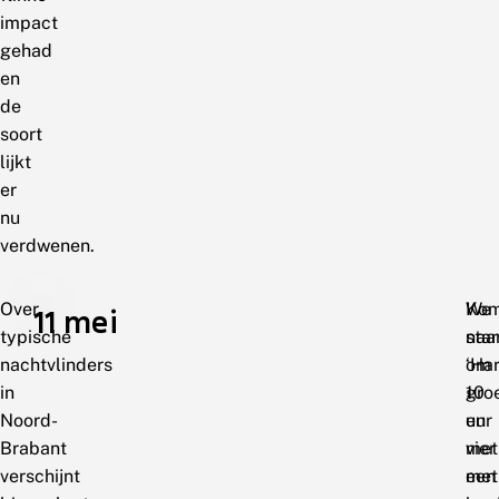
impact
gehad
en
de
soort
lijkt
er
nu
verdwenen.
Over
Ko
We
11 mei
typische
naa
sta
nachtvlinders
‘Har
om
in
gro
10
Noord-
en
uur
Brabant
vier
met
verschijnt
met
een