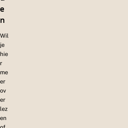
e
n
Wil
je
hie
r
me
er
ov
er
lez
en
of