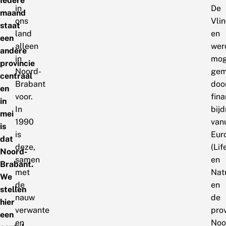
Iedere
in
De
maand
ons
Vlin
staat
land
en
een
alleen
wer
andere
in
mog
provincie
Noord-
gem
centraal
Brabant
doo
en
voor.
fina
in
In
bij
mei
1990
vanu
is
is
Eur
dat
deze,
(Lif
Noord-
samen
en
Brabant.
met
Nat
We
de
en
stellen
nauw
de
hier
verwante
pro
een
en
Noo