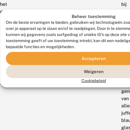
het
bij
overleefd?
Har
Beheer toestemming
Gro
Om de beste ervaringen te bieden, gebruiken wij technologieën zoa
Hie
over je apparaat op te slaan en/of te raadplegen. Door in te stem
kun
kunnen wij gegevens zoals surfgedrag of unieke ID's op deze site 
we,
toestemming geeft of uw toestemming intrekt, kan dit een nadelig
bepaalde functies en mogelijkheden.
als
het
Accepteren
wee
een
Weigeren
bee
Cookiebeleid
mee
gen
van
alle
juff
bla
glas