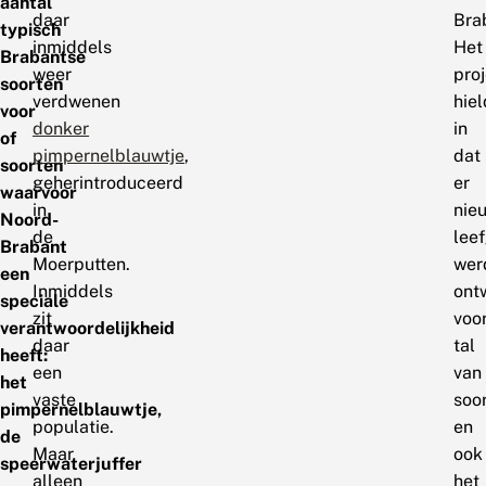
aantal
daar
Bra
typisch
inmiddels
Het
Brabantse
weer
pro
soorten
verdwenen
hiel
voor
donker
in
of
pimpernelblauwtje
,
dat
soorten
geherintroduceerd
er
waarvoor
in
nie
Noord-
de
lee
Brabant
Moerputten.
wer
een
Inmiddels
ont
speciale
zit
voo
verantwoordelijkheid
daar
tal
heeft:
een
van
het
vaste
soo
pimpernelblauwtje,
populatie.
en
de
Maar
ook
speerwaterjuffer
alleen
het