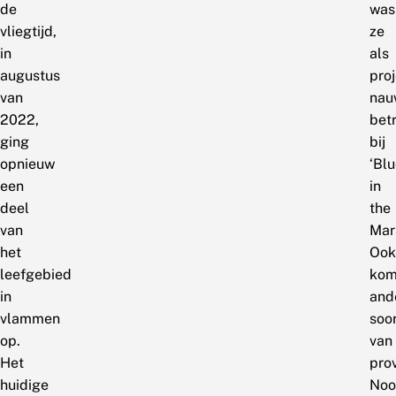
de
was
vliegtijd,
ze
in
als
augustus
proj
van
nau
2022,
bet
ging
bij
opnieuw
‘Bl
een
in
deel
the
van
Mar
het
Ook
leefgebied
kom
in
and
vlammen
soo
op.
van
Het
pro
huidige
Noo