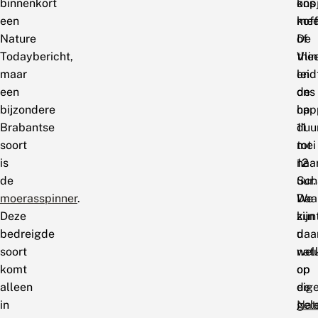
binnenkort
ons
kop
een
mee
koff
Nature
De
of
Todaybericht,
Vli
the
maar
leid
en
een
ons
de
bijzondere
op
hap
Brabantse
11
duu
soort
mei
tot
is
naa
12
de
Sch
uur.
moerasspinner
.
We
Daa
Deze
zijn
kun
bedreigde
daa
u
soort
wel
natu
komt
op
op
alleen
de
eig
in
Nat
gel