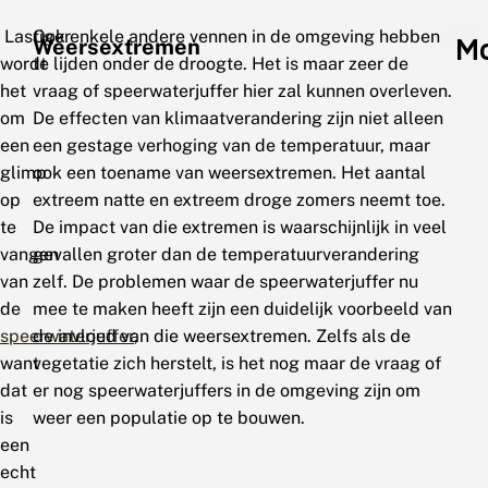
Lastiger
Ook enkele andere vennen in de omgeving hebben
Mo
Weersextremen
wordt
te lijden onder de droogte. Het is maar zeer de
het
vraag of speerwaterjuffer hier zal kunnen overleven.
om
De effecten van klimaatverandering zijn niet alleen
een
een gestage verhoging van de temperatuur, maar
glimp
ook een toename van weersextremen. Het aantal
op
extreem natte en extreem droge zomers neemt toe.
te
De impact van die extremen is waarschijnlijk in veel
vangen
gevallen groter dan de temperatuurverandering
van
zelf. De problemen waar de speerwaterjuffer nu
de
mee te maken heeft zijn een duidelijk voorbeeld van
speerwaterjuffer
de invloed van die weersextremen. Zelfs als de
,
want
vegetatie zich herstelt, is het nog maar de vraag of
dat
er nog speerwaterjuffers in de omgeving zijn om
is
weer een populatie op te bouwen.
een
echt