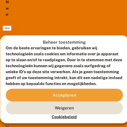
e
Na
v
vlinderstand
veranderingen...
d
li
e
wekenlang
daalde
a
j
r
maar
a
voor
k
s
l
erg
het
z
p
d
weinig
ij
tiende
r
–
n
vlinders
e
jaar
o
20
e
i
te
o
op
mei
Beheer toestemming
r
d
2024
k
hebben
rij,
w
Om de beste ervaringen te bieden, gebruiken wij
i
a
gehad
en
e
G
n
technologieën zoals cookies om informatie over je apparaat
f
e
komen
e
g
bereikte
op te slaan en/of te raadplegen. Door in te stemmen met deze
n
r
e
m
nu
in
a
technologieën kunnen wij gegevens zoals surfgedrag of
v
n
e
de
m
2024
unieke ID's op deze site verwerken. Als je geen toestemming
li
s
Nu
t
e
zomergeneraties
het...
geeft of uw toestemming intrekt, kan dit een nadelige invloed
n
l
k
we
a
los.
d
e
hebben op bepaalde functies en mogelijkheden.
li
half
l
e
c
De
m
g
mei
r
h
a
Accepteren
koolwitjes
e
voorbij
s
t
a
m
zijn
!
v
zijn
t
e
Weigeren
er
li
v
hebben
16
n
eindelijk
n
januari
e
e
Cookiebeleid
we
2024
d
r
weer
s
een
e
a
en