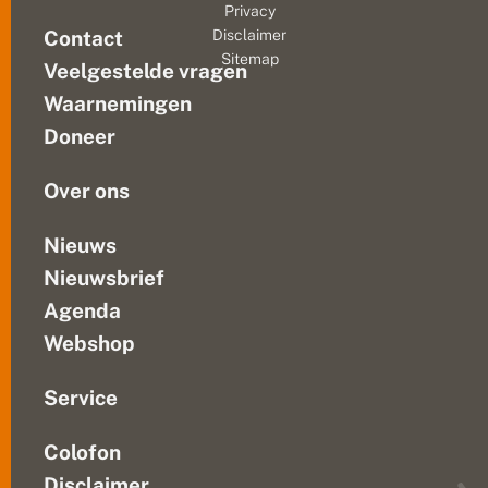
e
Privacy
t
n
libellen
u
Contact
Disclaimer
li
op
u
Sitemap
b
Veelgestelde vragen
pad.
r
e
b
Die
ll
Waarnemingen
e
meetnetten
e
s
Doneer
n
bestaan
c
uit...
h
Over ons
e
r
m
Nieuws
i
n
Nieuwsbrief
g
Agenda
Webshop
Service
Colofon
Disclaimer