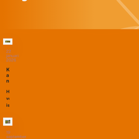
22
januari
2026
K
a
n
s
e
Het
n
veenhooibeestje
v
is
o
een
o
ernstig
r
h
bedreigde
e
dagvlinder
19
t
september