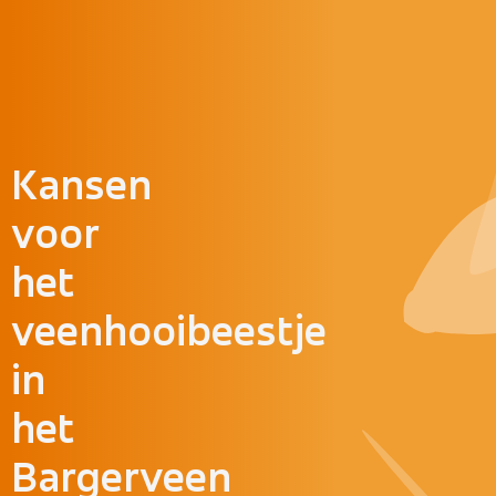
Doorgaan naar inhoud
Kansen
voor
het
veenhooibeestje
in
het
Bargerveen