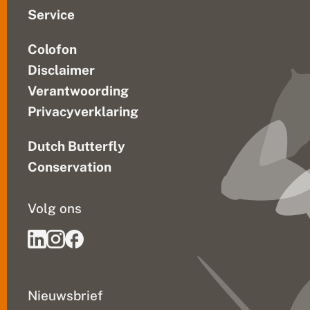
g
d
Service
s
u
Colofon
c
c
Disclaimer
e
s
Verantwoording
v
Privacyverklaring
o
o
r
Dutch Butterfly
p
l
Conservation
a
n
t
Volg ons
e
n
e
n
v
li
n
Nieuwsbrief
d