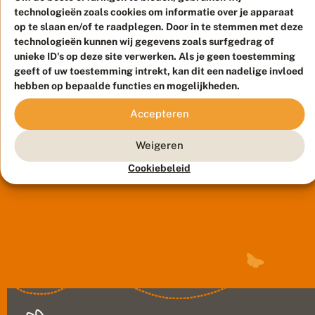
i
Groenkeur
i
r
van
technologieën zoals cookies om informatie over je apparaat
n
s
hebben
v
bermen
op te slaan en/of te raadplegen. Door in te stemmen met deze
o
o
e
in
21
n
en
technologieën kunnen wij gegevens zoals surfgedrag of
p
maart
e
2019
z
2019
e
andere
unieke ID's op deze site verwerken. Als je geen toestemming
n
Kleurkeur
e
r
groenstroken,
geeft of uw toestemming intrekt, kan dit een nadelige invloed
2
b
a
ontwikkeld:
hebben op bepaalde functies en mogelijkheden.
zodat
5
e
t
voor
j
biodiversiteit
r
i
ecologisch
a
Accepteren
m
een
o
a
Onlangs
bermbeheer.
e
n
kans...
r
is
n
Kleurkeur
e
Weigeren
n
een
e
gaat
a
Cookiebeleid
l
onderzoek
zorgen
t
gepubliceerd
u
voor
u
naar
goed
r
de
maaibeheer
o
kolonisatie
van
n
van
bermen
t
w
voormalige
en
i
landbouwgronden
andere
k
door
groenstroken.
k
planten
Dankzij...
e