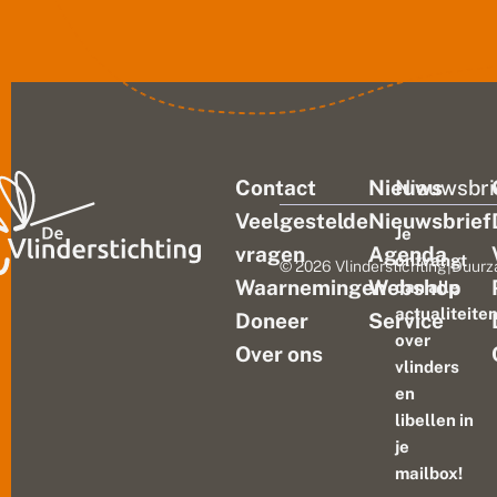
Contact
Nieuws
Nieuwsbri
Veelgestelde
Nieuwsbrief
Je
vragen
Agenda
ontvangt
© 2026 Vlinderstichting
|
Duurz
Waarnemingen
Webshop
dan alle
actualiteite
Doneer
Service
over
Over ons
vlinders
en
libellen in
je
mailbox!