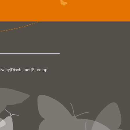
rivacy
|
Disclaimer
|
Sitemap