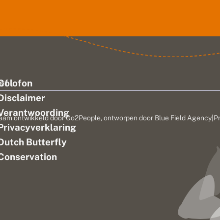
ef
Colofon
Disclaimer
Verantwoording
aam ontwikkeld door
Go2People
, ontworpen door
Blue Field Agency
|
P
Privacyverklaring
n
Dutch Butterfly
Conservation