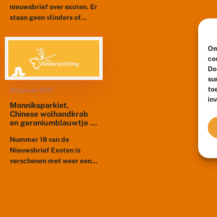
nieuwsbrief over exoten. Er
staan geen vlinders of
libellen in, maar wel
interessante bijdragen
Om
over Amerikaanse
co
vlotvaren, casarca,
Do
kameleongrondel,
su
houtsnipperpaddenstoelen,...
to
20 januari 2017
in
Monniksparkiet,
Chinese wolhandkrab
en geraniumblauwtje in
nieuwsbrief exoten
Nummer 18 van de
Nieuwsbrief Exoten is
verschenen met weer een
erg gevarieerd aanbod aan
exoten.Er zijn heel wat
exotische planten en
dieren in ons...