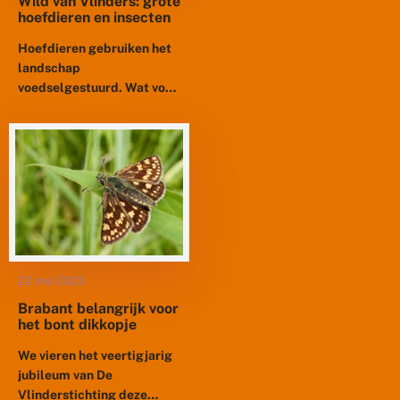
hoefdieren en insecten
Hoefdieren gebruiken het
landschap
voedselgestuurd. Wat voor
rol heeft dat voor
verschillende
insectenstadia? Welke rol
spelen predatoren hier
(mogelijk) in? Welke rol
heeft een omnivoor...
22 mei 2023
Brabant belangrijk voor
het bont dikkopje
We vieren het veertigjarig
jubileum van De
Vlinderstichting deze