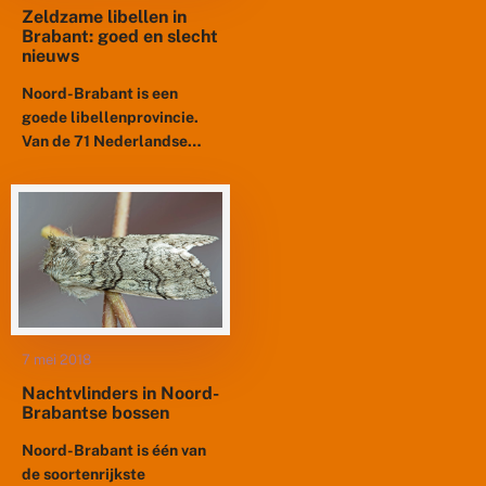
Zeldzame libellen in
Brabant: goed en slecht
nieuws
Noord-Brabant is een
goede libellenprovincie.
Van de 71 Nederlandse
soorten zijn er 67 in
Brabant aanwezig of
aanwezig geweest.
Vergeleken met de periode
tussen 1970...
7 mei 2018
Nachtvlinders in Noord-
Brabantse bossen
Noord-Brabant is één van
de soortenrijkste