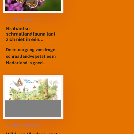
7 oktober 2025
Brabantse
schraallandfauna laat
zich niet in één
beheertype vangen
De teloorgang van droge
schraallandvegetaties in
Nederland is goed
beschreven, maar van de
schraallandfauna is weinig
bekend. Voor de provincie
Noord-Brabant zijn nu
antwoorden gezocht...
23 december 2024
Wild van Vlinders: grote