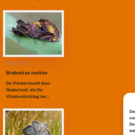
maand in Noord-Brabant
en het bont dikkopje is een
van de soorten waarvoor
deze provincie belangrijk...
16 mei 2023
Brabantse motten
De Vlindervlucht door
Nederland, die De
Vlinderstichting ter
gelegenheid van haar
veertigste verjaardag
Om
uitvoert, landt in mei in
co
Noord-Brabant. Vorige
Do
week waren we te gast...
su