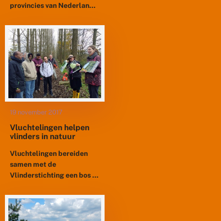
provincies van Nederland
wat betreft
macronachtvlinders.
Bossen zijn een soortenrijk
habitat waar veel
verschillende
nachtvlinders voorkomen.
Voor de provincie...
19 november 2017
Vluchtelingen helpen
vlinders in natuur
Vluchtelingen bereiden
samen met de
Vlinderstichting een bos in
Brabant voor op de komst
van de zeldzame kleine
ijsvogelvlinder. Door dit
vrijwilligerswerk leveren