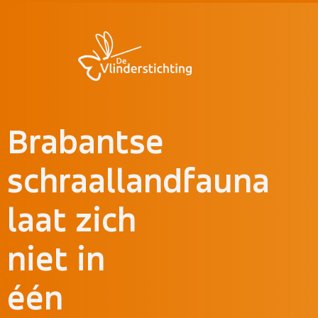
Doorgaan naar inhoud
Brabantse
schraallandfauna
laat zich
niet in
één