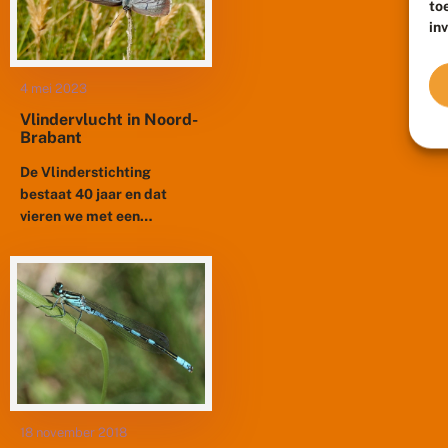
to
in
4 mei 2023
Vlindervlucht in Noord-
Brabant
De Vlinderstichting
bestaat 40 jaar en dat
vieren we met een
vlindervlucht door
Nederland. Iedere maand
staat een andere provincie
centraal en in mei is...
18 november 2018